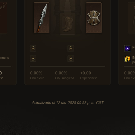
P
a noche
E
p
0
0.00%
0.00%
+0.00
0.00
cia
Oro extra
Obj. mágicos
Experiencia
Oro ex
Actualizado el 12 dic. 2025 09:53 p. m. CST