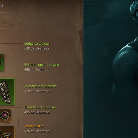
1)
Gafas distópicas
640 de Destreza
El juramento del viajero
659 de Destreza
Aversión del guardián
420 de Destreza
Estuche del guardián
495 de Destreza
Anillo elusivo
426 de Destreza