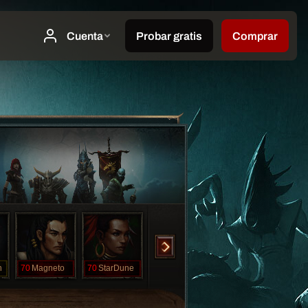
n
70
Magneto
70
StarDune
70
StarDust
70
WildVooDoo