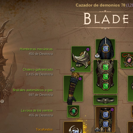
Cazador de demonios
70
(1,21
B
LADE
Hombreras mecánicas
450 de Destreza
Chaleco galvanizado
1,415 de Destreza
Brazales automáticos a gas
697 de Destreza
TO
La rosa de los vientos
455 de Destreza
Tocafondos