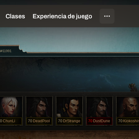
i#11991
0
ChunLi
70
DeadPool
70
DrStrange
70
DustDune
70
Kiokoshi