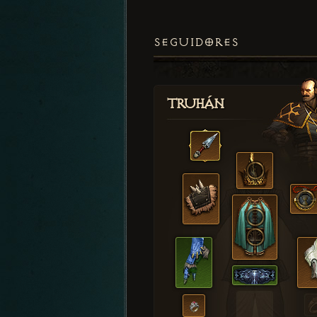
SEGUIDORES
Truhán