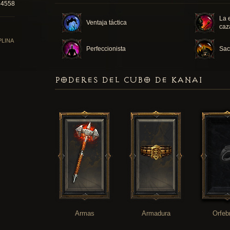
64558
La 
Ventaja táctica
caz
PLINA
Perfeccionista
Sacr
PODERES DEL CUBO DE KANAI
Armas
Armadura
Orfeb