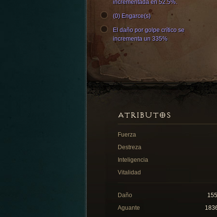
incrementada en 52.5%.
(0) Engarce(s)
El daño por golpe crítico se
incrementa un 335%
ATRIBUTOS
Fuerza
Destreza
Inteligencia
Vitalidad
Daño
15
Aguante
183