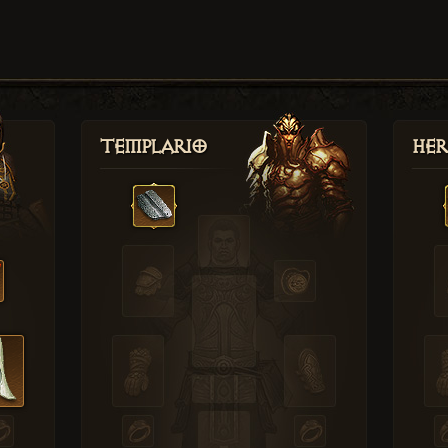
Templario
Her