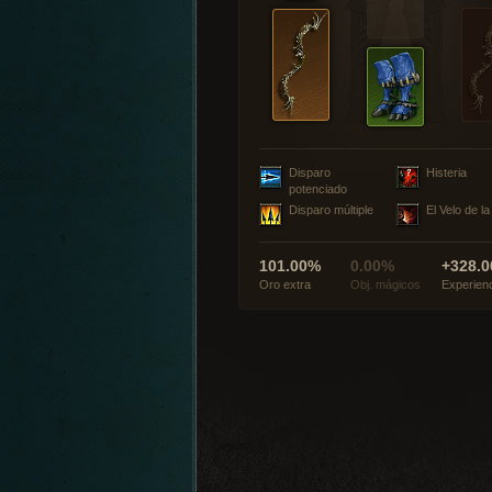
Disparo
Histeria
potenciado
Disparo múltiple
El Velo de l
101.00%
0.00%
+328.0
Oro extra
Obj. mágicos
Experien