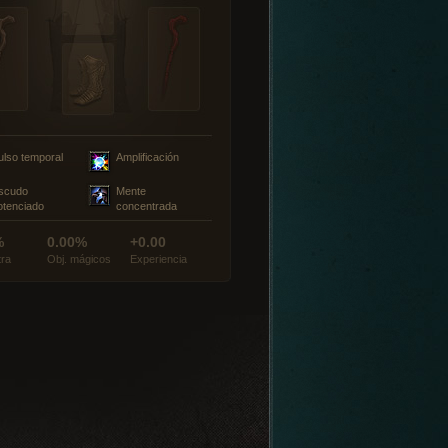
ulso temporal
Amplificación
scudo
Mente
otenciado
concentrada
%
0.00%
+0.00
tra
Obj. mágicos
Experiencia