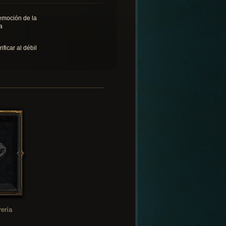
emoción de la
a
ificar al débil
rería