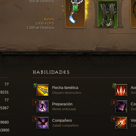
558 de Destreza
Aurora
3,436.4 DPS
1,000 de Destreza
HABILIDADES
77
Flecha famélica
Acr
9231
Disparo destructivo
Som
77
Preparación
Co
5367
Mente enfocada
Des
Compañero
Vin
59680
Jabalí compañero
Cor
63900