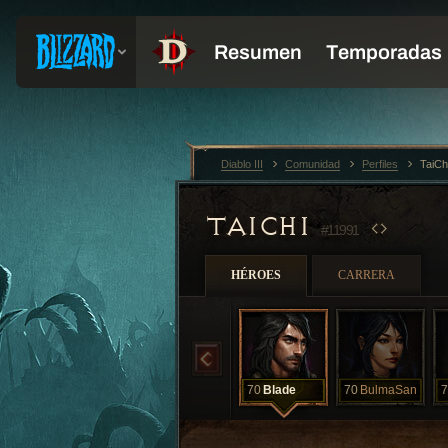
Diablo III
Comunidad
Perfiles
TaiCh
TAICHI
#11991
HÉROES
CARRERA
70
Blade
70
BulmaSan
7