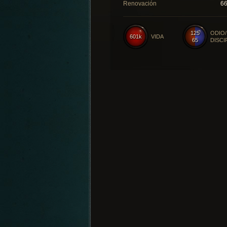
Renovación
6
125
ODIO/
601k
VIDA
65
DISCI