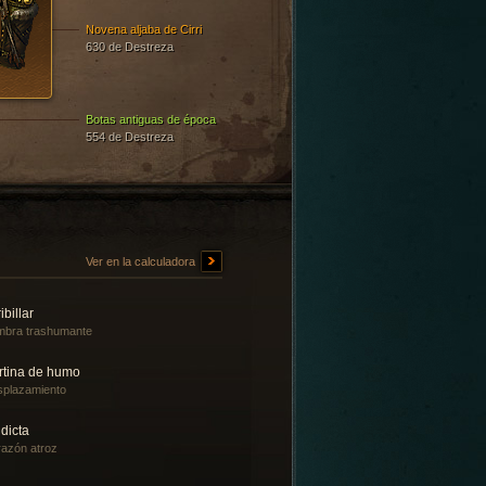
Novena aljaba de Cirri
630 de Destreza
Botas antiguas de época
554 de Destreza
Ver en la calculadora
ibillar
bra trashumante
rtina de humo
plazamiento
dicta
azón atroz