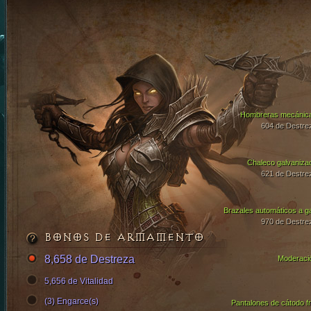
Hombreras mecánic
604 de Destre
Chaleco galvaniza
621 de Destre
Brazales automáticos a g
970 de Destre
BONOS DE ARMAMENTO
8,658 de Destreza
Moderaci
5,656 de Vitalidad
(3) Engarce(s)
Pantalones de cátodo fr