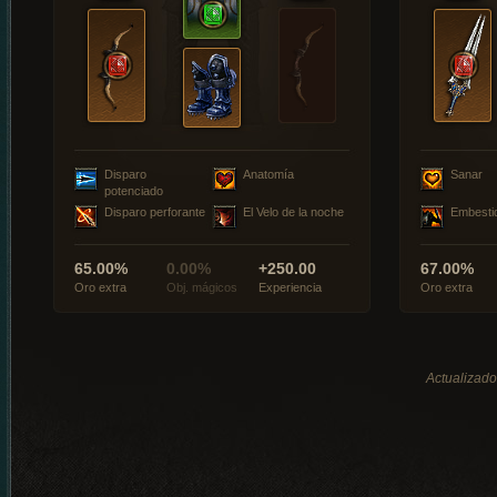
Disparo
Anatomía
Sanar
potenciado
Disparo perforante
El Velo de la noche
Embesti
65.00%
0.00%
+250.00
67.00%
Oro extra
Obj. mágicos
Experiencia
Oro extra
Actualizado