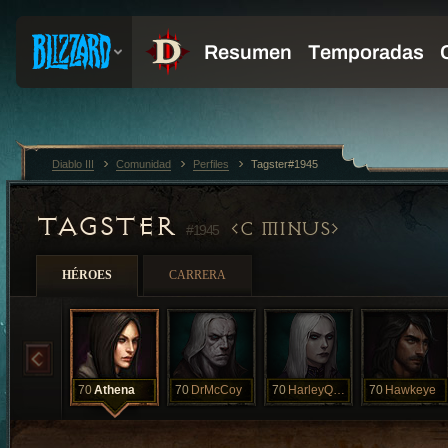
Diablo III
Comunidad
Perfiles
Tagster#1945
TAGSTER
C MINUS
#1945
HÉROES
CARRERA
70
Athena
70
DrMcCoy
70
HarleyQuinn
70
Hawkeye