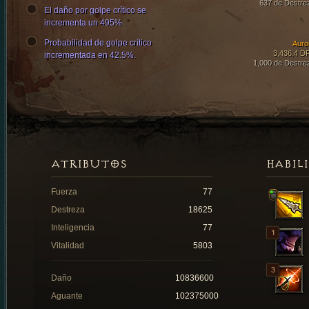
637 de Destre
El daño por golpe crítico se
incrementa un 495%
Probabilidad de golpe crítico
Auro
3,436.4 D
incrementada en 42.5%.
1,000 de Destre
ATRIBUTOS
HABIL
Fuerza
77
Destreza
18625
Inteligencia
77
Vitalidad
5803
Daño
10836600
Aguante
102375000