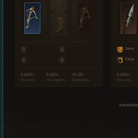
Sanar
Carga
0.00%
0.00%
+0.00
0.00%
Oro extra
Obj. mágicos
Experiencia
Oro extra
Actualizado