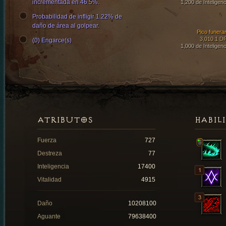
incrementada en 46.5%.
1,200 de Inteligenc
Probabilidad de infligir 1.22% de
daño de área al golpear.
Pico funerar
3,010.1 D
(0) Engarce(s)
1,000 de Inteligenc
ATRIBUTOS
HABIL
Fuerza
727
Destreza
77
Inteligencia
17400
Vitalidad
4915
Daño
10208100
Aguante
79638400