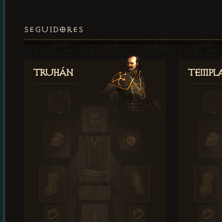
SEGUIDORES
Truhán
Templ