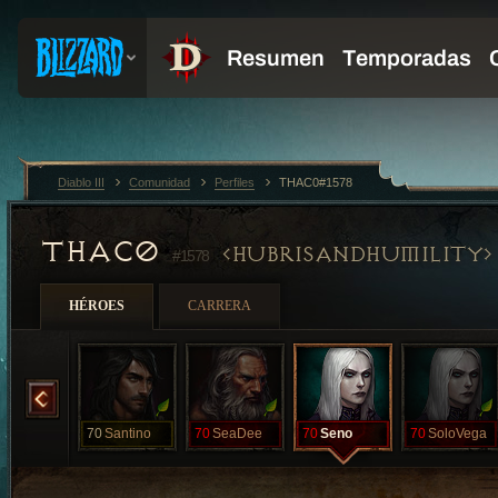
Diablo III
Comunidad
Perfiles
THAC0#1578
THAC0
HUBRISANDHUMILITY
#1578
HÉROES
CARRERA
Nekrette
70
Santino
70
SeaDee
70
Seno
70
SoloVega