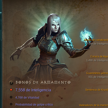
Manto de canalizaci
644 de Inteligenc
Coraza de Aqui
1,490 de Inteligenc
Guanteletes pétre
931 de Inteligenc
BONOS DE ARMAMENTO
7,558 de Inteligencia
Sentencia de Krysb
4,768 de Vitalidad
Probabilidad de golpe crítico
Vadeadores de la maris