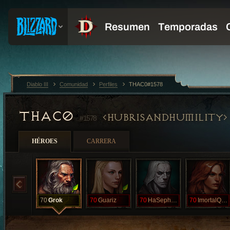
Diablo III
Comunidad
Perfiles
THAC0#1578
THAC0
HUBRISANDHUMILITY
#1578
HÉROES
CARRERA
70
Grok
70
Guariz
70
HaSepharim
70
ImortalQueen