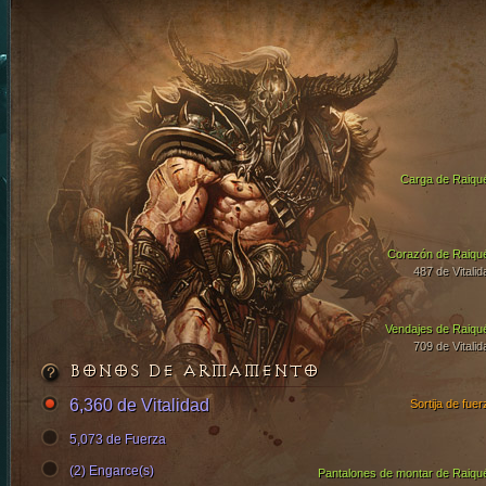
Carga de Raiqu
Corazón de Raiqu
487 de Vitalid
Vendajes de Raiqu
709 de Vitalid
BONOS DE ARMAMENTO
6,360 de Vitalidad
Sortija de fuer
5,073 de Fuerza
(2) Engarce(s)
Pantalones de montar de Raiqu