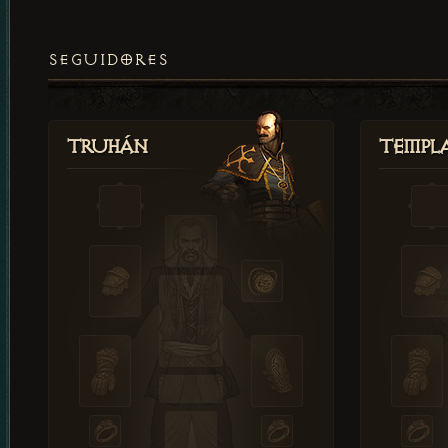
SEGUIDORES
Truhán
Templ