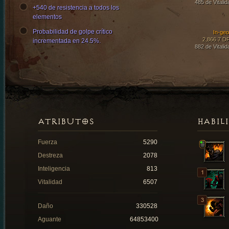
485 de Vitalid
+540 de resistencia a todos los
elementos
Probabilidad de golpe crítico
In-ge
2,866.7 D
incrementada en 24.5%.
882 de Vitalid
ATRIBUTOS
HABIL
Fuerza
5290
Destreza
2078
Inteligencia
813
Vitalidad
6507
Daño
330528
Aguante
64853400