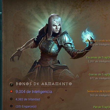
Manto de canalizaci
623 de Inteligenc
Escamas de Trag'O
1,267 de Inteligenc
Garras de Trag'O
677 de Inteligenc
BONOS DE ARMAMENTO
9,004 de Inteligencia
Sentencia de Krysb
553 de Inteligenc
4,382 de Vitalidad
(10) Engarce(s)
Piel de Trag'O