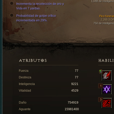
1,048 de Inteligenc
Incrementa la recolección de oro y
Vida en 7 yardas.
Probabilidad de golpe crítico
Pico funerar
2,265.3 D
incrementada en 29%.
750 de Inteligenc
ATRIBUTOS
HABIL
Fuerza
77
Destreza
77
Inteligencia
9221
Vitalidad
4529
Daño
754919
Aguante
15981400