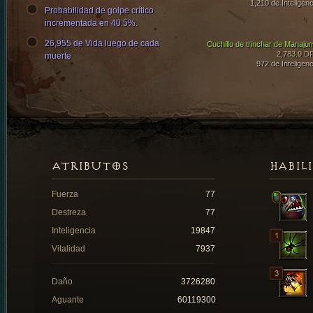
1,210 de Inteligenc
Probabilidad de golpe crítico
incrementada en 40.5%.
26,955 de Vida luego de cada
Cuchillo de trinchar de Manaju
2,783.9 D
muerte
972 de Inteligenc
ATRIBUTOS
HABIL
Fuerza
77
Destreza
77
Inteligencia
19847
Vitalidad
7937
Daño
3726280
Aguante
60119300