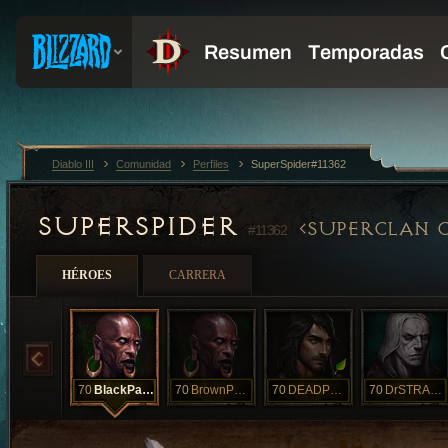
Diablo III
Comunidad
Perfiles
SuperSpider#11362
SUPERSPIDER
SUPERCLAN 
#11362
HÉROES
CARRERA
70
BlackPanther
70
BrownPanther
70
DEADPOOL
70
DrSTRANGE