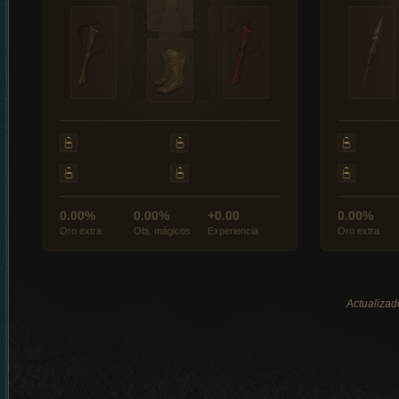
0.00%
0.00%
+0.00
0.00%
Oro extra
Obj. mágicos
Experiencia
Oro extra
Actualizad