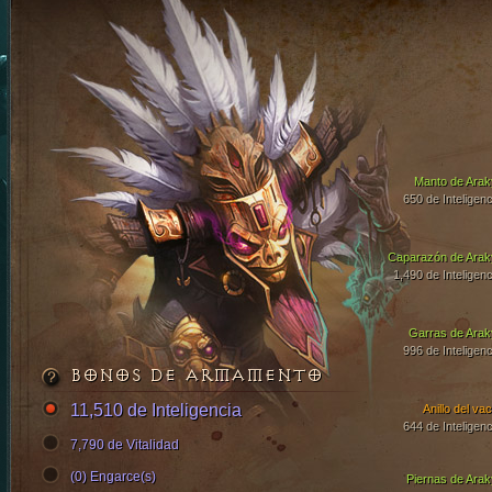
Manto de Arak
650 de Inteligenc
Caparazón de Arak
1,490 de Inteligenc
Garras de Arak
996 de Inteligenc
BONOS DE ARMAMENTO
11,510 de Inteligencia
Anillo del vac
644 de Inteligenc
7,790 de Vitalidad
(0) Engarce(s)
Piernas de Arak