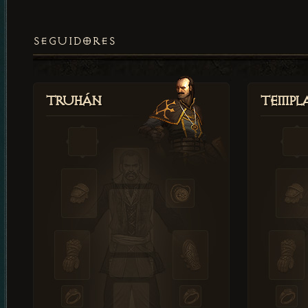
SEGUIDORES
Truhán
Templ