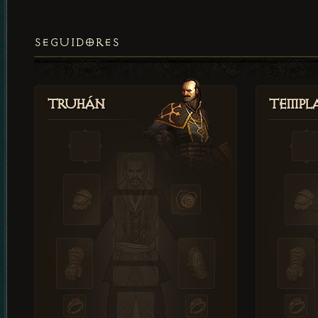
SEGUIDORES
Truhán
Templ