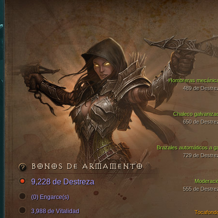
Hombreras mecánic
489 de Destre
Chaleco galvaniza
650 de Destre
Brazales automáticos a g
729 de Destre
BONOS DE ARMAMENTO
9,228 de Destreza
Moderaci
555 de Destre
(0) Engarce(s)
3,988 de Vitalidad
Tocafond