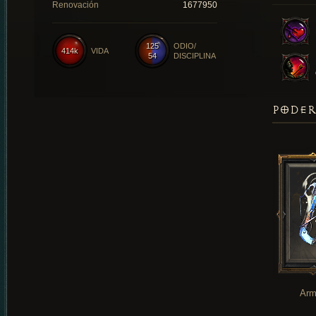
Renovación
1677950
125
ODIO/
414k
VIDA
54
DISCIPLINA
PODER
Arm