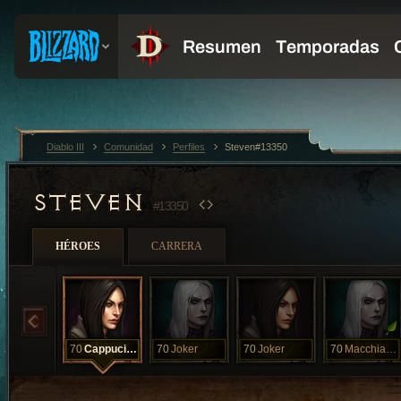
Diablo III
Comunidad
Perfiles
Steven#13350
STEVEN
#13350
HÉROES
CARRERA
70
Cappucinoo
70
Joker
70
Joker
70
Macchiatoo