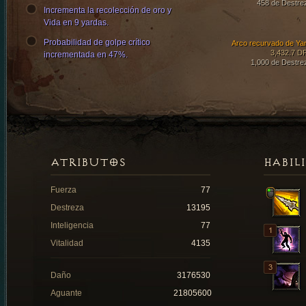
458 de Destre
Incrementa la recolección de oro y
Vida en 9 yardas.
Probabilidad de golpe crítico
Arco recurvado de Ya
3,432.7 D
incrementada en 47%.
1,000 de Destre
ATRIBUTOS
HABIL
Fuerza
77
Destreza
13195
Inteligencia
77
Vitalidad
4135
Daño
3176530
Aguante
21805600