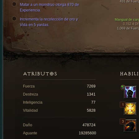
431 de Fuer
Matar a un monstruo otorga 870 de
Experiencia.
Incrementa la recolección de oro y
Mangual de car
3,762.4 D
Vida en 5 yardas.
1,069 de Fuer
ATRIBUTOS
HABIL
Fuerza
7269
Destreza
1341
Inteligencia
77
Vitalidad
5828
Daño
478724
Aguante
19285600