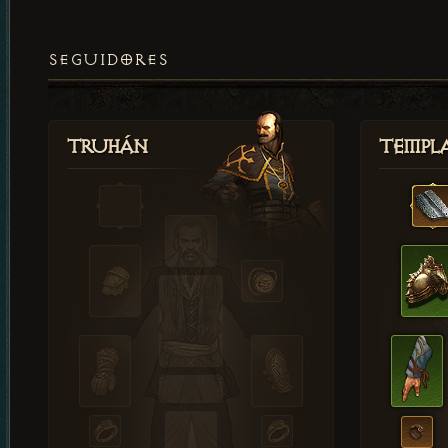
SEGUIDORES
Truhán
Templ