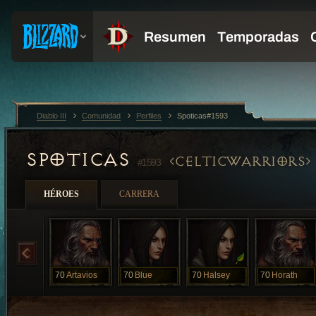
Diablo III
Comunidad
Perfiles
Spoticas#1593
SPOTICAS
CELTICWARRIORS
#1593
HÉROES
CARRERA
70
Artavios
70
Blue
70
Halsey
70
Horath