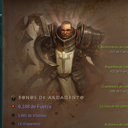
Cubrehombros de val
620 de Fuer
Brigantina de val
432 de Fuer
Guanteletes de val
686 de Fuer
BONOS DE ARMAMENTO
6,188 de Fuerza
La rosa de los vient
5,681 de Vitalidad
(1) Engarce(s)
Brafonera de val