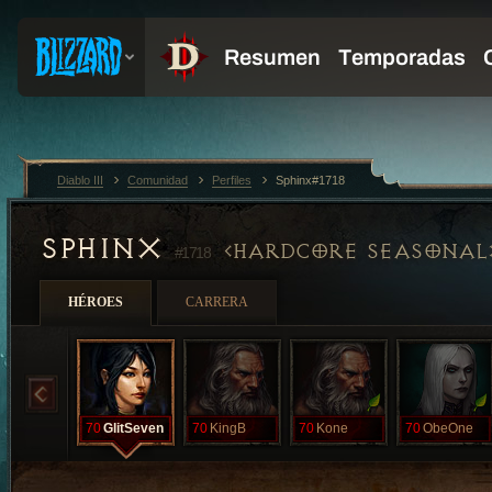
Diablo III
Comunidad
Perfiles
Sphinx#1718
SPHINX
HARDCORE SEASONAL
#1718
HÉROES
CARRERA
70
GlitSeven
70
KingB
70
Kone
70
ObeOne