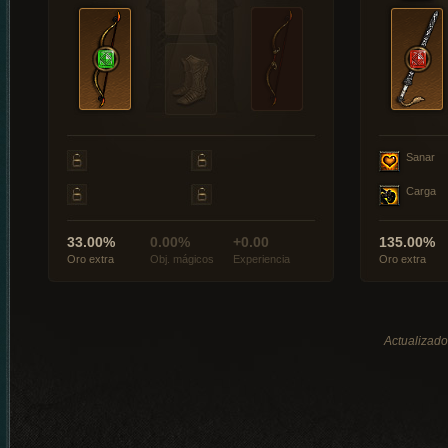
Sanar
Carga
33.00%
0.00%
+0.00
135.00%
Oro extra
Obj. mágicos
Experiencia
Oro extra
Actualizado