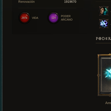
Renovación
1919670
PODER
297k
VIDA
114
ARCANO
PODER
Arm