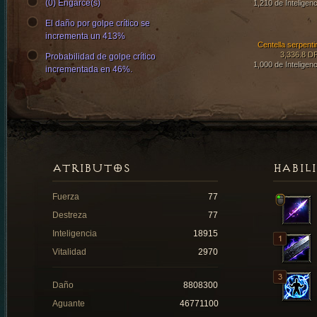
(0) Engarce(s)
1,210 de Inteligenc
El daño por golpe crítico se
incrementa un 413%
Centella serpenti
3,336.8 D
Probabilidad de golpe crítico
1,000 de Inteligenc
incrementada en 46%.
ATRIBUTOS
HABIL
Fuerza
77
Destreza
77
Inteligencia
18915
Vitalidad
2970
Daño
8808300
Aguante
46771100