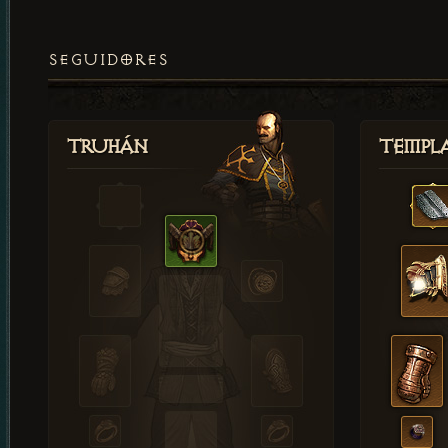
SEGUIDORES
Truhán
Templ