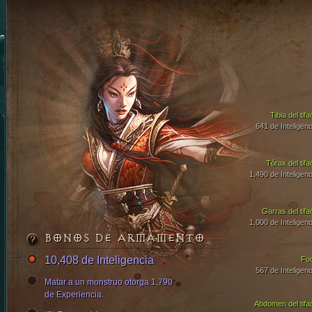
Tibia del tif
641 de Inteligenc
Tórax del tifa
1,490 de Inteligenc
Garras del tifa
1,000 de Inteligenc
BONOS DE ARMAMENTO
10,408 de Inteligencia
Fo
567 de Inteligenc
Matar a un monstruo otorga 1,790
de Experiencia.
Abdomen del tifa