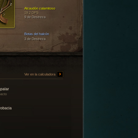
Alcaudón calamitoso
19.2 DPS
9 de Destreza
Botas del halcón
3 de Destreza
Ver en la calculadora
palar
acto
robacia