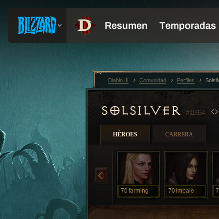
Diablo III
Comunidad
Perfiles
Solsi
SOLSILVER
#11654
HÉROES
CARRERA
70
farming
70
impale
7