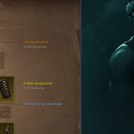
1)
Corona de Leoric
24 de Destreza
Grillete desgastante
4 de Destreza
Cinturón de piel afortunado