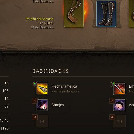
5 de Destreza
Retoño del Asesino
17.6 DPS
14 de Destreza
HABILIDADES
16
Flecha famélica
Em
106
Flecha perforadora
Imp
16
Abrojos
Ac
67
45.46
1190