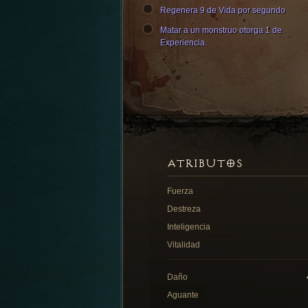
Regenera 9 de Vida por segundo
Matar a un monstruo otorga 1 de
Experiencia.
ATRIBUTOS
Fuerza
Destreza
Inteligencia
Vitalidad
Daño
Aguante