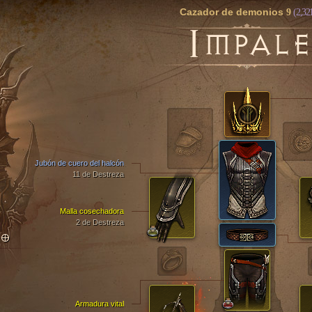
Cazador de demonios
9
(2,32
I
MPALE
Jubón de cuero del halcón
11 de Destreza
Malla cosechadora
2 de Destreza
TO
Armadura vital