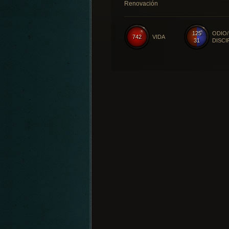
Renovación
125
ODIO/
742
VIDA
31
DISCI