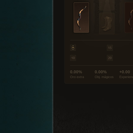
0.00%
0.00%
+0.00
Oro extra
Obj. mágicos
Experien