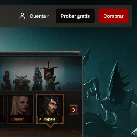
58
sader
9
impale
1
dhone
1
shets