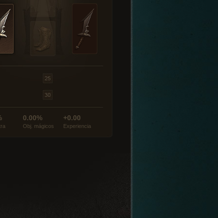
%
0.00%
+0.00
tra
Obj. mágicos
Experiencia