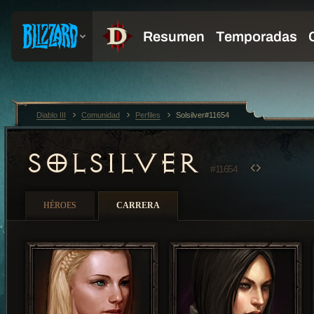
Diablo III
Comunidad
Perfiles
Solsilver#11654
SOLSILVER
#11654
HÉROES
CARRERA