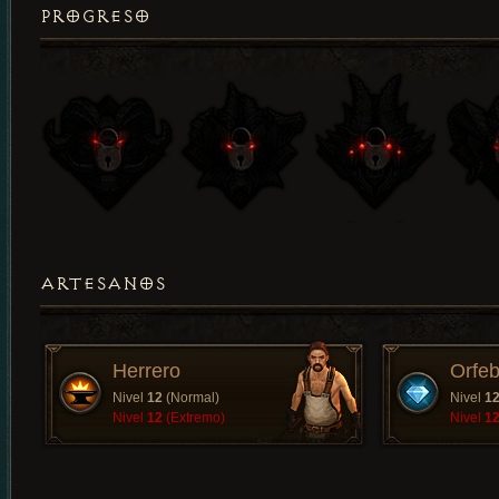
PROGRESO
ARTESANOS
Herrero
Orfeb
Nivel
12
(Normal)
Nivel
1
Nivel
12
(Extremo)
Nivel
1