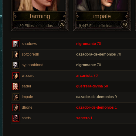
farming
impale
70
70
30 Elites eliminados
9,447 Elites eliminados
shadows
nigromante
70
softcoredh
cazadora-de-demonios
70
syphonblood
nigromante
70
wizzard
arcanista
70
sader
guerrera-divina
58
impale
cazador-de-demonios
9
dhone
cazador-de-demonios
1
shets
santero
1