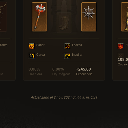
itante
Sanar
Lealtad
E
Carga
Inspirar
108.
Oro ex
0.00%
0.00%
+245.00
cia
Oro extra
Obj. mágicos
Experiencia
Actualizado el 2 nov. 2024 04:44 a. m. CST