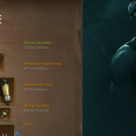
E
Decreto de justicia
720 de Destreza
Amuleto de fuego infernal
937 de Destreza
Recuerdo de César
483 de Destreza
Alma de Kyoshiro
608 de Destreza
Unión