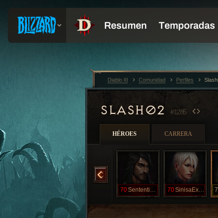
Diablo III
Comunidad
Perfiles
Slas
SLASH02
#1285
HÉROES
CARRERA
70
Pusilanimous
70
Salacious
70
Sententious
70
SinisaExalte
7