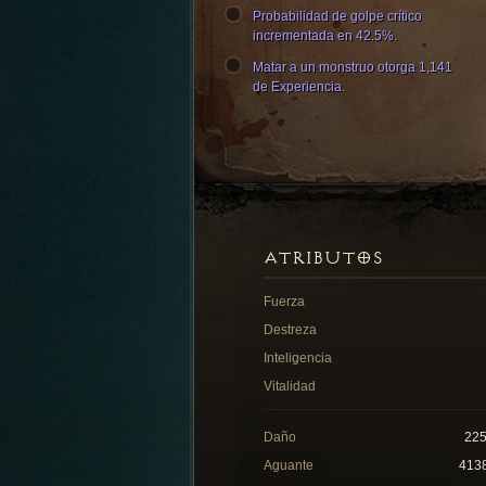
Probabilidad de golpe crítico
incrementada en 42.5%.
Matar a un monstruo otorga 1,141
de Experiencia.
ATRIBUTOS
Fuerza
Destreza
Inteligencia
Vitalidad
Daño
22
Aguante
413