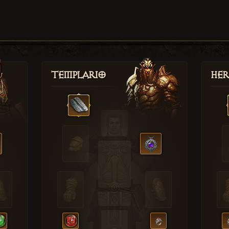
Templario
Her