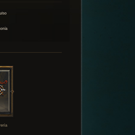
ulso
onía
rería