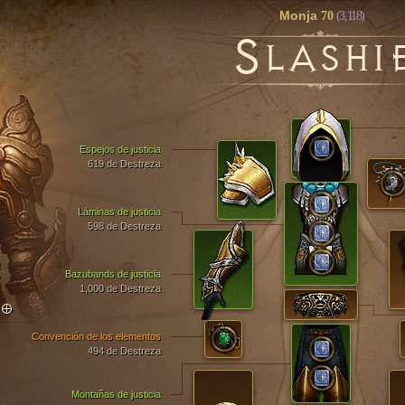
Monja
70
(3,118)
S
LASHI
Espejos de justicia
619 de Destreza
Láminas de justicia
598 de Destreza
Bazubands de justicia
1,000 de Destreza
TO
Convención de los elementos
494 de Destreza
Montañas de justicia