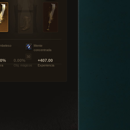
mbeleso
Mente
concentrada
00%
0.00%
+407.00
tra
Obj. mágicos
Experiencia