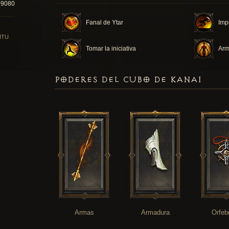
09080
Fanal de Ytar
Imp
ITU
Tomar la iniciativa
Arm
PODERES DEL CUBO DE KANAI
Armas
Armadura
Orfeb