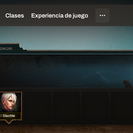
h02#1285
0
Slashie