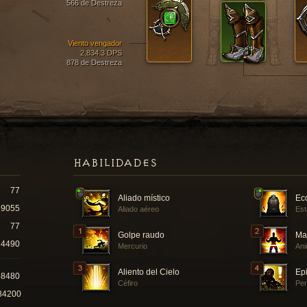
566 de Destreza
Viento vengador
2,834.3 DPS
878 de Destreza
HABILIDADES
77
Aliado místico
Ec
9055
Aliado aéreo
Est
77
Golpe raudo
Ma
4490
Mercurio
Ani
Aliento del Cielo
Epi
58480
Céfiro
Per
84200