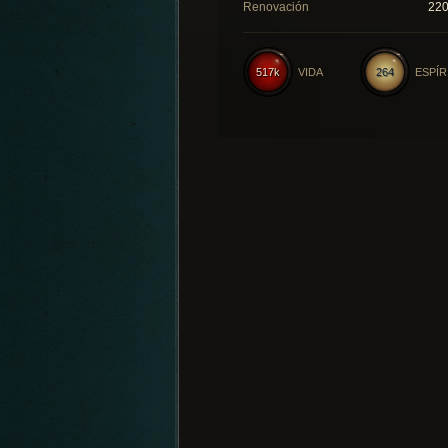
Renovación
22
517k
VIDA
264
ESPÍR