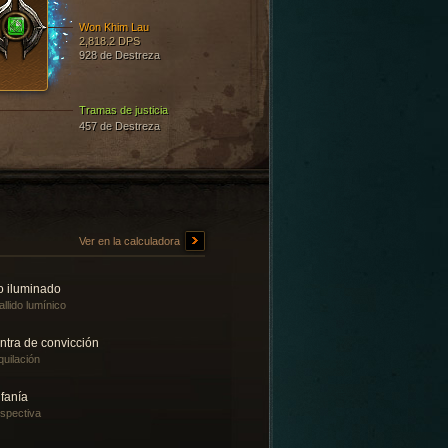
Won Khim Lau
2,818.2 DPS
928 de Destreza
Tramas de justicia
457 de Destreza
Ver en la calculadora
o iluminado
allido lumínico
ntra de convicción
quilación
fanía
spectiva