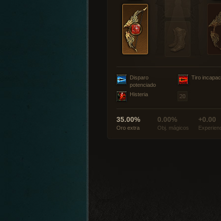
Disparo
Tiro incapac
potenciado
Histeria
35.00%
0.00%
+0.00
Oro extra
Obj. mágicos
Experien