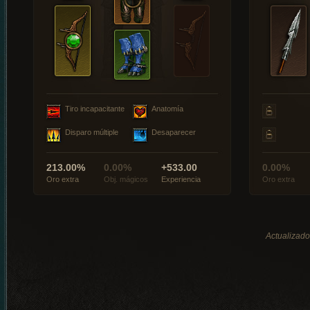
Tiro incapacitante
Anatomía
Disparo múltiple
Desaparecer
213.00%
0.00%
+533.00
0.00%
Oro extra
Obj. mágicos
Experiencia
Oro extra
Actualizado