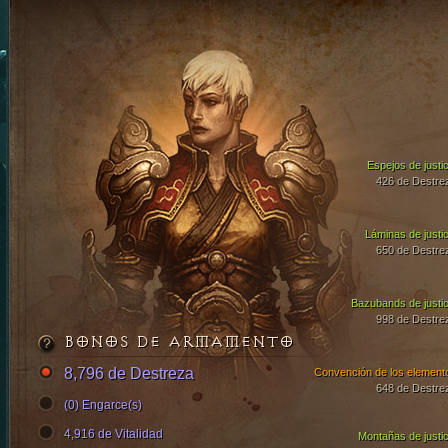
Espejos de justic
426 de Destre
Láminas de justic
650 de Destre
Bazubands de justic
998 de Destre
BONOS DE ARMAMENTO
8,796 de Destreza
Convención de los element
648 de Destre
(0) Engarce(s)
4,916 de Vitalidad
Montañas de justic