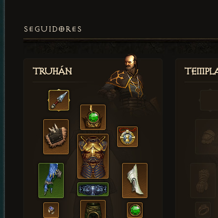
SEGUIDORES
Truhán
Templ