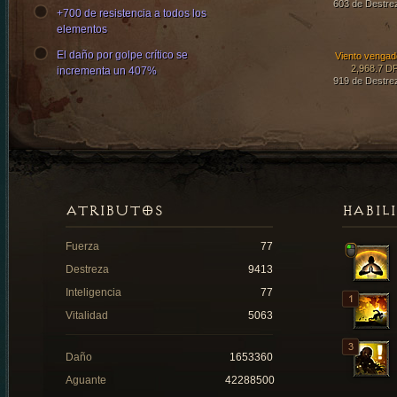
603 de Destre
+700 de resistencia a todos los
elementos
El daño por golpe crítico se
Viento vengad
2,968.7 D
incrementa un 407%
919 de Destre
ATRIBUTOS
HABIL
Fuerza
77
Destreza
9413
Inteligencia
77
Vitalidad
5063
Daño
1653360
Aguante
42288500