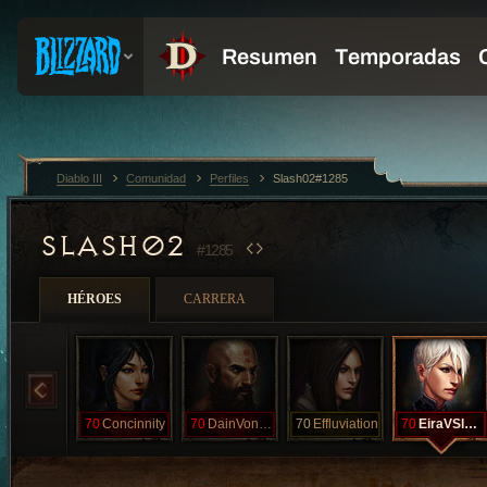
Diablo III
Comunidad
Perfiles
Slash02#1285
SLASH02
#1285
HÉROES
CARRERA
70
Concinnity
70
DainVonLomax
70
Effluviation
70
EiraVSlashie