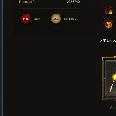
Renovación
2366740
648k
VIDA
250
ESPÍRITU
PODER
Arm