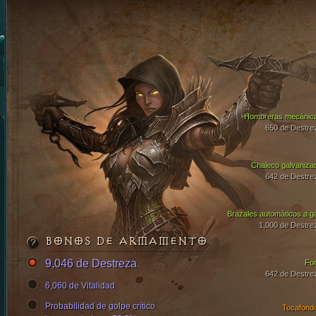
Hombreras mecánic
650 de Destre
Chaleco galvaniza
642 de Destre
Brazales automáticos a g
1,000 de Destre
BONOS DE ARMAMENTO
9,046 de Destreza
Fo
642 de Destre
6,060 de Vitalidad
Probabilidad de golpe crítico
Tocafond