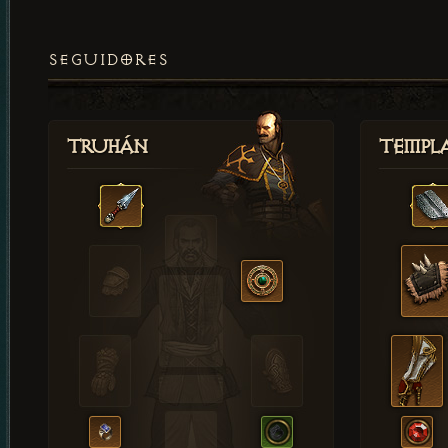
SEGUIDORES
Truhán
Templ