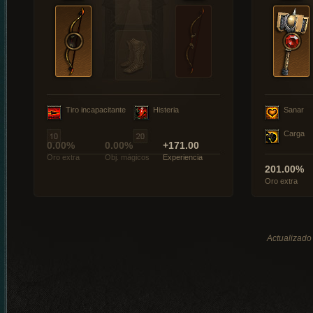
Tiro incapacitante
Histeria
Sanar
Carga
0.00%
0.00%
+171.00
Oro extra
Obj. mágicos
Experiencia
201.00%
Oro extra
Actualizado