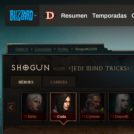
Diablo III
Comunidad
Perfiles
Shogun#12259
SHOGUN
JEDI MIND TRICKS
#12259
HÉROES
CARRERA
70
Belle
70
Coda
70
CommieKilla
70
DeportEmAll