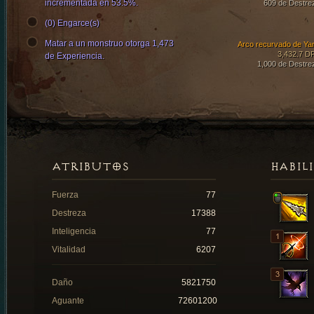
incrementada en 53.5%.
609 de Destre
(0) Engarce(s)
Matar a un monstruo otorga 1,473
Arco recurvado de Ya
3,432.7 D
de Experiencia.
1,000 de Destre
ATRIBUTOS
HABIL
Fuerza
77
Destreza
17388
Inteligencia
77
Vitalidad
6207
Daño
5821750
Aguante
72601200