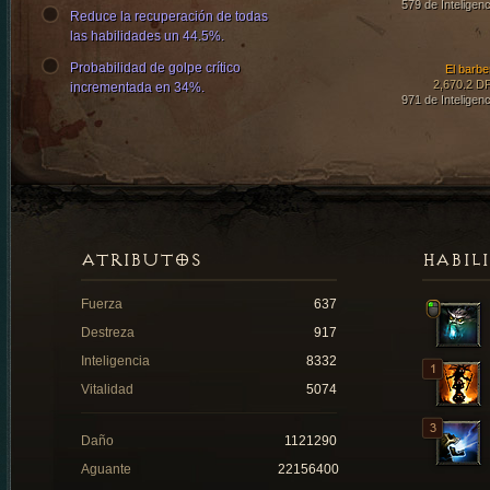
579 de Inteligenc
Reduce la recuperación de todas
las habilidades un 44.5%.
Probabilidad de golpe crítico
El barbe
2,670.2 D
incrementada en 34%.
971 de Inteligenc
ATRIBUTOS
HABIL
Fuerza
637
Destreza
917
Inteligencia
8332
Vitalidad
5074
Daño
1121290
Aguante
22156400