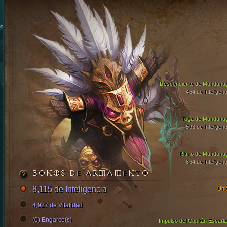
Descendiente de Mundunu
464 de Inteligenc
Toga de Mundunu
593 de Inteligenc
Ritmo de Mundunu
864 de Inteligenc
BONOS DE ARMAMENTO
8,115 de Inteligencia
Uni
4,927 de Vitalidad
(0) Engarce(s)
Impulso del Capitán Escarla