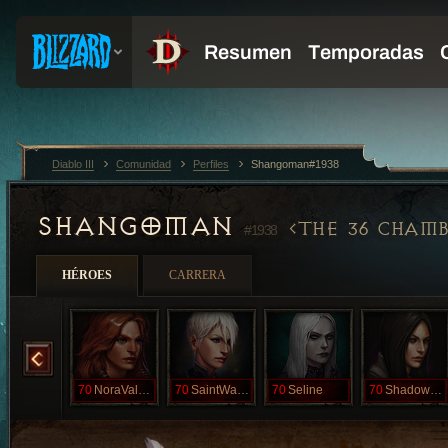
Diablo III
Comunidad
Perfiles
Shangoman#1938
SHANGOMAN
THE 36 CHAM
#1938
HÉROES
CARRERA
Noir
70
NoraValkyrie
70
SaintWalker
70
Seline
70
ShadowHunter