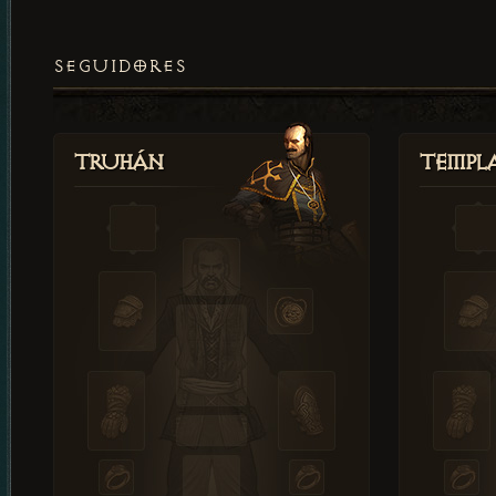
SEGUIDORES
Truhán
Templ