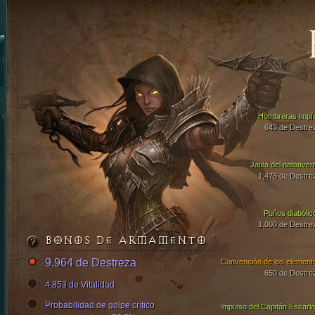
Hombreras impí
643 de Destre
Jaula del natoaver
1,476 de Destre
Puños diabólic
1,000 de Destre
BONOS DE ARMAMENTO
9,964 de Destreza
Convención de los element
650 de Destre
4,853 de Vitalidad
Probabilidad de golpe crítico
Impulso del Capitán Escarla