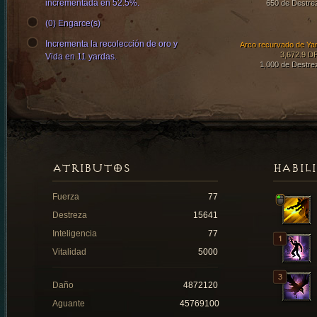
incrementada en 52.5%.
650 de Destre
(0) Engarce(s)
Incrementa la recolección de oro y
Arco recurvado de Ya
3,672.9 D
Vida en 11 yardas.
1,000 de Destre
ATRIBUTOS
HABIL
Fuerza
77
Destreza
15641
Inteligencia
77
Vitalidad
5000
Daño
4872120
Aguante
45769100