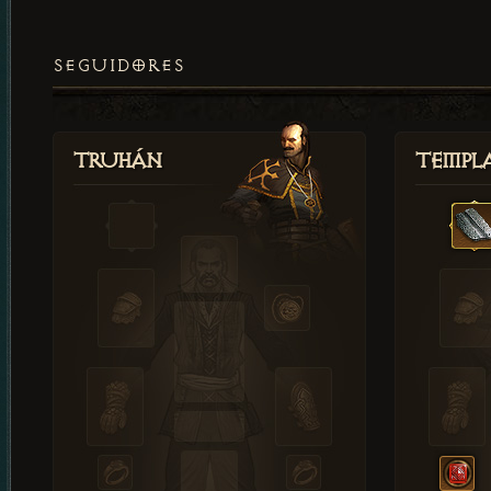
SEGUIDORES
Truhán
Templ