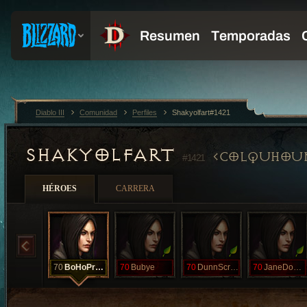
Diablo III
Comunidad
Perfiles
Shakyolfart#1421
SHAKYOLFART
COLQUHOU
#1421
HÉROES
CARRERA
70
BoHoPrductns
70
Bubye
70
DunnScrap
70
JaneDough