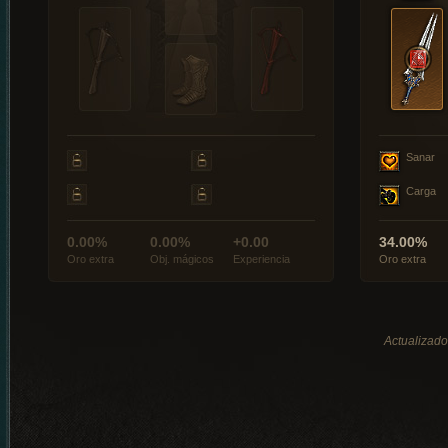
Sanar
Carga
0.00%
0.00%
+0.00
34.00%
Oro extra
Obj. mágicos
Experiencia
Oro extra
Actualizado