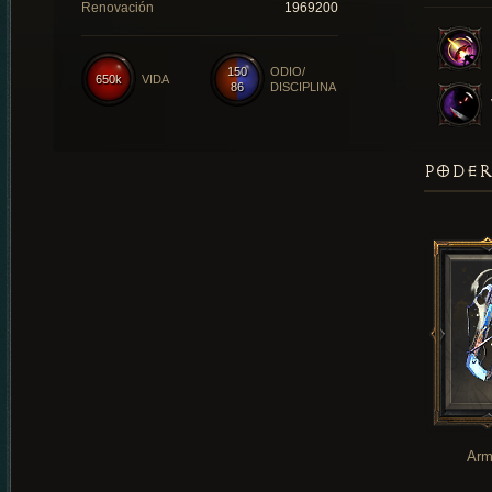
Renovación
1969200
150
ODIO/
650k
VIDA
86
DISCIPLINA
PODER
Arm