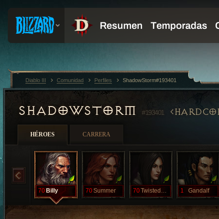
Diablo III
Comunidad
Perfiles
ShadowStorm#193401
SHADOWSTORM
HARDCO
#193401
HÉROES
CARRERA
70
Billy
70
Summer
70
TwistedSista
1
Gandalf