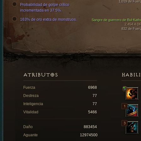
1,019 de Fuer
Probabilidad de golpe crítico
incrementada en 37.5%.
163% de oro extra de monstruos.
Sangre de guerrero de Bul-Kath
2,454.4 D
832 de Fuer
ATRIBUTOS
HABIL
Fuerza
6968
Destreza
77
Inteligencia
77
Vitalidad
5466
Daño
883454
Aguante
12974500