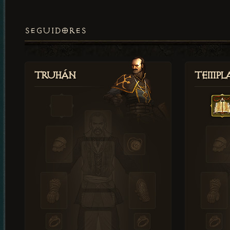
SEGUIDORES
Truhán
Templ