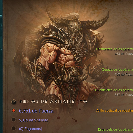
Hombreras de los páram
463 de Fuer
Coraza de los páram
492 de Fuer
Guanteletes de los páram
687 de Fuer
BONOS DE ARMAMENTO
6,751 de Fuerza
Anillo zodiacal de obsidia
5,319 de Vitalidad
(0) Engarce(s)
Escarcela de los páram