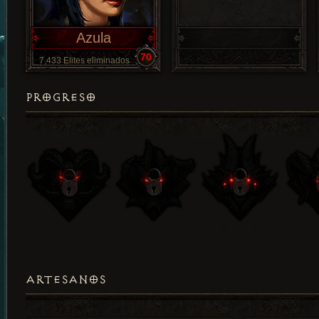
Azula
70
7,433 Elites eliminados
PROGRESO
ARTESANOS