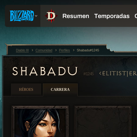
Diablo III
Comunidad
Perfiles
Shabadu#1245
SHABADU
ELITISTJER
#1245
HÉROES
CARRERA