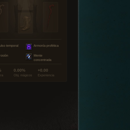
ulso temporal
Armonía profética
rosión
Mente
concentrada
%
0.00%
+0.00
tra
Obj. mágicos
Experiencia