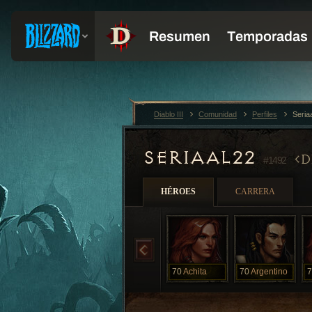
Diablo III
Comunidad
Perfiles
Seria
SERIAAL22
D
#1492
HÉROES
CARRERA
70
Achita
70
Argentino
7