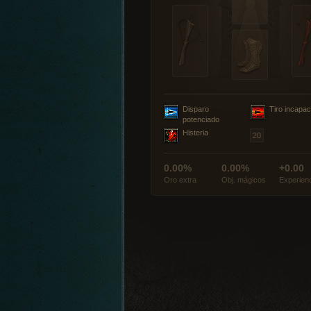
Disparo
Tiro incapac
potenciado
Histeria
0.00%
0.00%
+0.00
Oro extra
Obj. mágicos
Experien