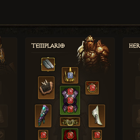
Templario
Her