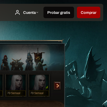
70
Seriaal
70
Seriaal
70
Tierra
70
Totoro
70
ch