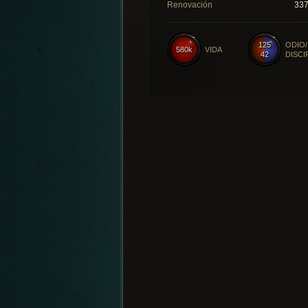
Renovación
33
125
ODIO/
580k
VIDA
42
DISCI