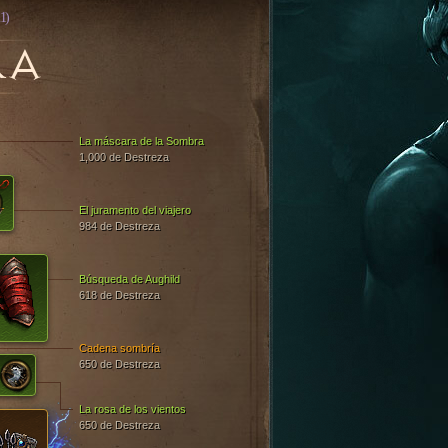
1)
RA
La máscara de la Sombra
1,000 de Destreza
El juramento del viajero
984 de Destreza
Búsqueda de Aughild
618 de Destreza
Cadena sombría
650 de Destreza
La rosa de los vientos
650 de Destreza