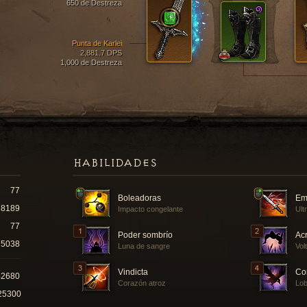
650 de Destreza
Punta de Karlei
2,881.7 DPS
1,000 de Destreza
HABILIDADES
77
Boleadoras
Em
18189
Impacto congelante
Ult
77
Poder sombrío
Ac
5038
Luna de sangre
Vol
Vindicta
Co
42680
Corazón atroz
Lo
25300