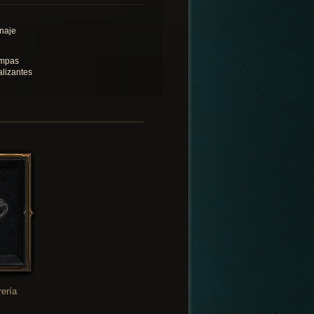
naje
mpas
alizantes
rería