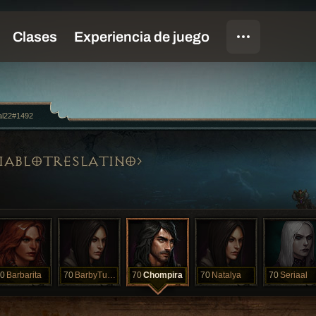
al22#1492
IABLOTRESLATINO
0
Barbarita
70
BarbyTurico
70
Chompira
70
Natalya
70
Seriaal