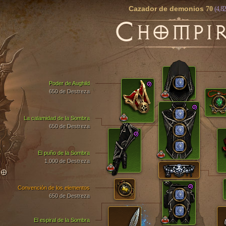
Cazador de demonios
70
(4,82
C
HOMPI
Poder de Aughild
650 de Destreza
La calamidad de la Sombra
650 de Destreza
El puño de la Sombra
1,000 de Destreza
TO
Convención de los elementos
650 de Destreza
El espiral de la Sombra