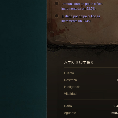
Probabilidad de golpe crítico
incrementada en 53.5%.
El daño por golpe crítico se
incrementa un 374%
ATRIBUTOS
Fuerza
Destreza
Inteligencia
Vitalidad
Daño
58
Aguante
550