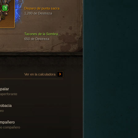
Disparo de punta sacra
1,280 de Destreza
Tacones de la Sombra
650 de Destreza
Ver en la calculadora
palar
raperforante
robacia
teo
mpañero
bo compañero