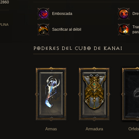
72860
Emboscada
Dre
PLINA
Tra
Sacrificar al débil
par
PODERES DEL CUBO DE KANAI
Armas
Armadura
Orfeb