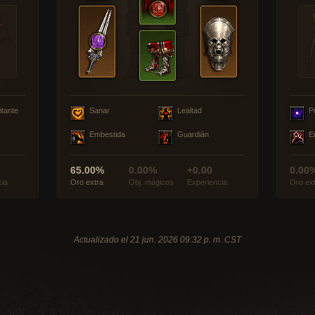
itante
Sanar
Lealtad
P
Embestida
Guardián
E
65.00%
0.00%
+0.00
0.00
cia
Oro extra
Obj. mágicos
Experiencia
Oro ex
Actualizado el 21 jun. 2026 09:32 p. m. CST