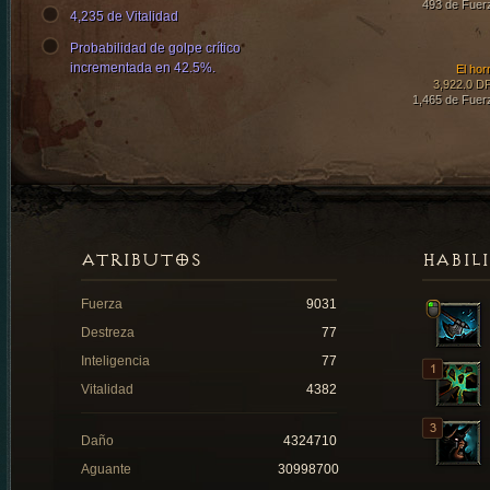
493 de Fuer
4,235 de Vitalidad
Probabilidad de golpe crítico
incrementada en 42.5%.
El hor
3,922.0 D
1,465 de Fuer
ATRIBUTOS
HABIL
Fuerza
9031
Destreza
77
Inteligencia
77
Vitalidad
4382
Daño
4324710
Aguante
30998700