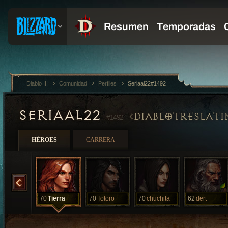
Diablo III
Comunidad
Perfiles
Seriaal22#1492
SERIAAL22
DIABLOTRESLATI
#1492
HÉROES
CARRERA
Seriaal
70
Tierra
70
Totoro
70
chuchita
62
dert