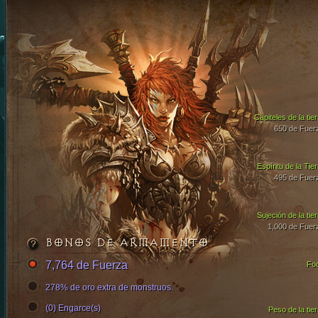
Capiteles de la tier
650 de Fuer
Espíritu de la Tier
495 de Fuer
Sujeción de la tier
1,000 de Fuer
BONOS DE ARMAMENTO
7,764 de Fuerza
Fo
278% de oro extra de monstruos.
(0) Engarce(s)
Peso de la tier