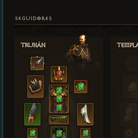
SEGUIDORES
Truhán
Templ