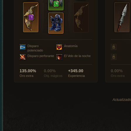
Disparo
Anatomía
potenciado
Disparo perforante
El Velo de la noche
135.00%
0.00%
+345.00
0.00%
Oro extra
Obj. mágicos
Experiencia
Oro extra
Actualizado