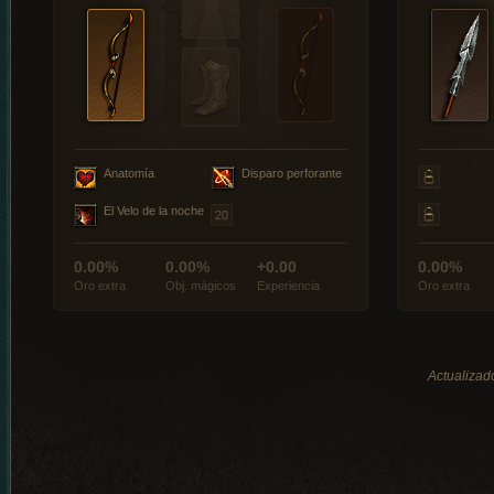
Anatomía
Disparo perforante
El Velo de la noche
0.00%
0.00%
+0.00
0.00%
Oro extra
Obj. mágicos
Experiencia
Oro extra
Actualizado