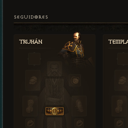
SEGUIDORES
Truhán
Templ