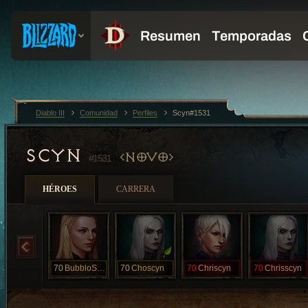
Diablo III
Comunidad
Perfiles
Scyn#1531
SCYN
NOVO
#1531
HÉROES
CARRERA
70
BubbloScyn
70
Choscyn
70
Chriscyn
70
Chrisscyn