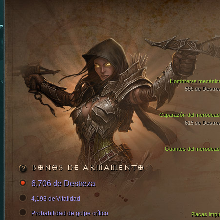
Hombreras mecánic
599 de Destre
Caparazón del merodead
615 de Destre
Guantes del merodead
BONOS DE ARMAMENTO
6,706 de Destreza
4,193 de Vitalidad
Probabilidad de golpe crítico
Placas impí