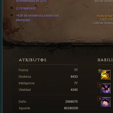
incrementada en 31%.
650 de Destre
(1) Engarce(s)
+638 de resistencia a todos los
Punta de Karl
2,803.1 D
elementos
1,000 de Destre
ATRIBUTOS
HABIL
Fuerza
77
Destreza
9433
Inteligencia
77
Vitalidad
4340
Daño
2068070
Aguante
80190200