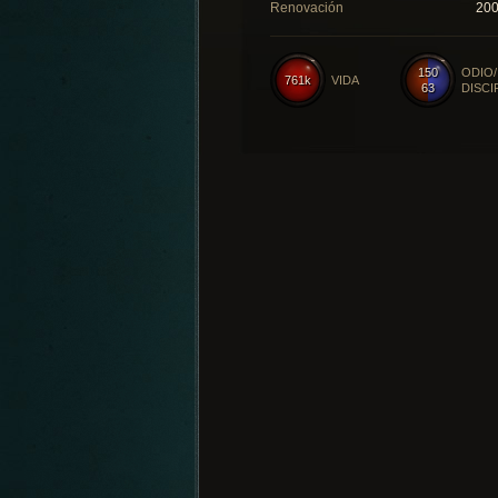
Renovación
20
150
ODIO/
761k
VIDA
63
DISCI