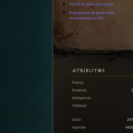
34,476 de daño de Espinas
Probabilidad de golpe crítico
incrementada en 43%.
ATRIBUTOS
Fuerza
Destreza
Inteligencia
Vitalidad
Daño
24
Aguante
442