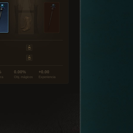
%
0.00%
+0.00
tra
Obj. mágicos
Experiencia