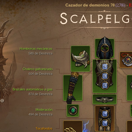
Cazador de demonios
70
(2,766)
-
E
S
CALPEL
Hombreras mecánicas
580 de Destreza
Chaleco galvanizado
604 de Destreza
Brazales automáticos a gas
874 de Destreza
TO
Moderación
494 de Destreza
Tocafondos