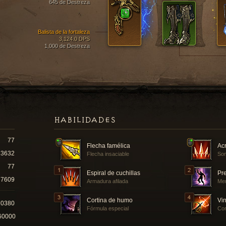
645 de Destreza
Balista de la fortaleza
3,124.0 DPS
1,000 de Destreza
HABILIDADES
77
Flecha famélica
Acr
13632
Flecha insaciable
Som
77
Espiral de cuchillas
Pr
7609
Armadura afilada
Men
Cortina de humo
Vin
70380
Fórmula especial
Cor
60000