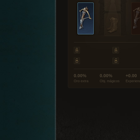
0.00%
0.00%
+0.00
Oro extra
Obj. mágicos
Experien