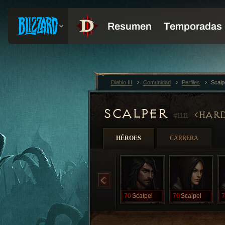
Diablo III
Comunidad
Perfiles
Scalp
SCALPER
HARD
#1111
HÉROES
CARRERA
70
Scalpel
70
Scalpel
7