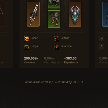
Sanar
Lealtad
Carga
Guardián
209.00%
0.00%
+383.00
0.00
cia
Oro extra
Obj. mágicos
Experiencia
Oro ex
Actualizado el 18 sep. 2025 09:43 p. m. CST