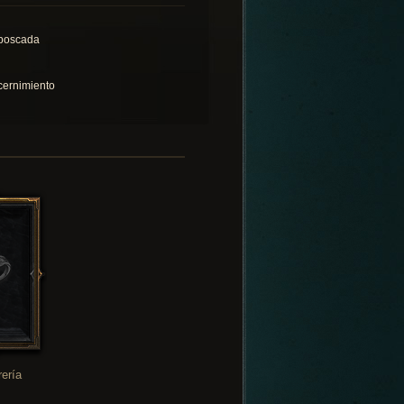
boscada
cernimiento
rería