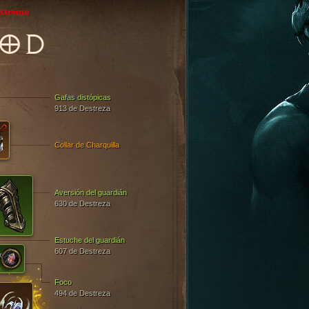
xtremo
GOD
Gafas distópicas
913 de Destreza
Collar de Charquilla
Aversión del guardián
630 de Destreza
Estuche del guardián
607 de Destreza
Foco
494 de Destreza