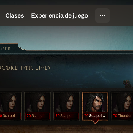
er#1111
CORE FOR LIFE
0
Scalpel
70
Scalpel
70
Scalpel
70
ScalpelGoD
70
Thund