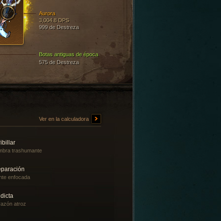
Aurora
3,004.8 DPS
999 de Destreza
Botas antiguas de época
575 de Destreza
Ver en la calculadora
ibillar
bra trashumante
eparación
te enfocada
dicta
azón atroz