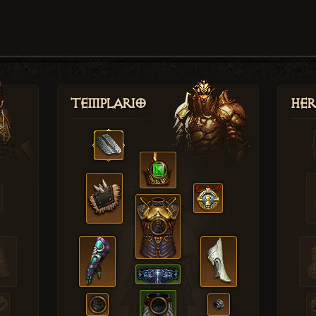
Templario
Her