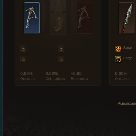
Sanar
Carga
0.00%
0.00%
+0.00
0.00%
Oro extra
Obj. mágicos
Experiencia
Oro extra
Actualizado