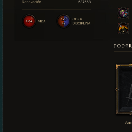
Renovación
637668
125
ODIO/
475k
VIDA
42
DISCIPLINA
PODER
Arm