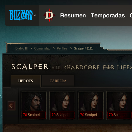
Diablo III
Comunidad
Perfiles
Scalper#1111
SCALPER
HARDCORE FOR LIFE
#1111
HÉROES
CARRERA
70
Scalpel
70
Scalpel
70
Scalpel
70
Scalpel