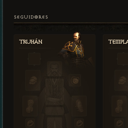
SEGUIDORES
Truhán
Templ