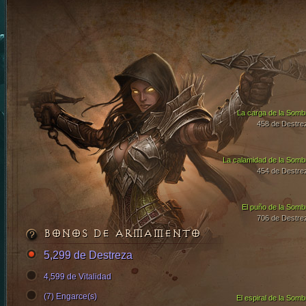
La carga de la Somb
458 de Destre
La calamidad de la Somb
454 de Destre
El puño de la Somb
706 de Destre
BONOS DE ARMAMENTO
5,299 de Destreza
4,599 de Vitalidad
(7) Engarce(s)
El espiral de la Somb