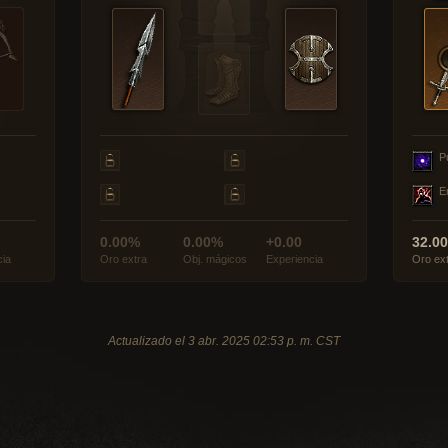
P
E
0.00%
0.00%
+0.00
32.0
cia
Oro extra
Obj. mágicos
Experiencia
Oro ex
Actualizado el 3 abr. 2025 02:53 p. m. CST