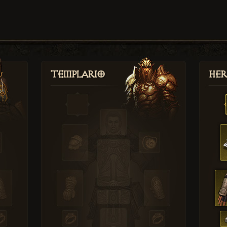
Templario
Her