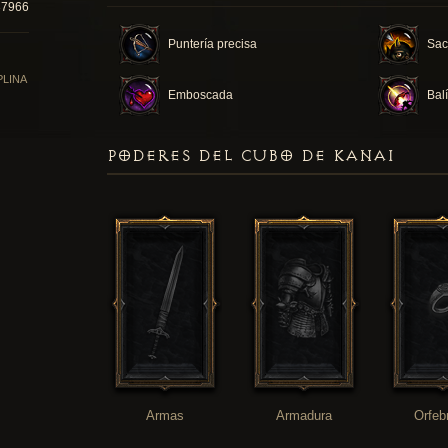
37966
Puntería precisa
Sacr
PLINA
Emboscada
Balí
PODERES DEL CUBO DE KANAI
Armas
Armadura
Orfeb