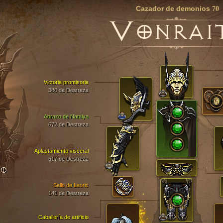
Cazador de demonios
70
V
ONRAI
Victoria promisoria
386 de Destreza
Abrazo de Natalya
672 de Destreza
Aplastamiento visceral
617 de Destreza
TO
Sello de Leoric
141 de Destreza
Caballería de artificio