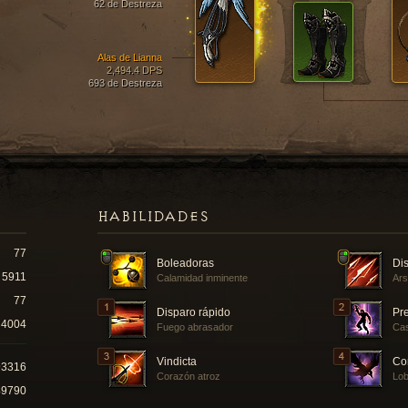
62 de Destreza
Alas de Lianna
2,494.4 DPS
693 de Destreza
HABILIDADES
77
Boleadoras
Dis
5911
Calamidad inminente
Ars
77
Disparo rápido
Pr
4004
Fuego abrasador
Cas
Vindicta
Co
93316
Corazón atroz
Lo
49790