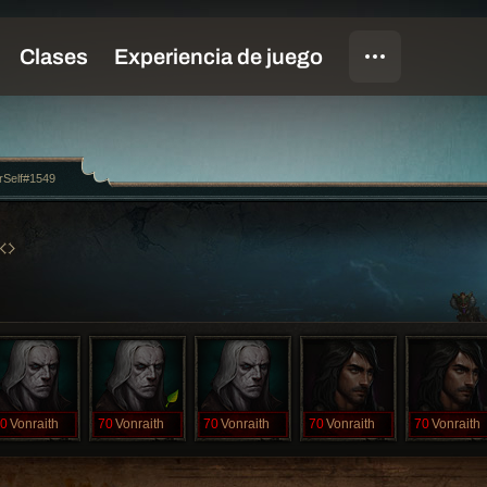
rSelf#1549
0
Vonraith
70
Vonraith
70
Vonraith
70
Vonraith
70
Vonraith