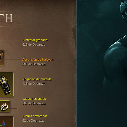
TH
Protector grabado
613 de Destreza
Ascensión de Halcyon
580 de Destreza
Negación de mordida
413 de Destreza
Lazos horrendos
389 de Destreza
Premio devorador
62 de Destreza