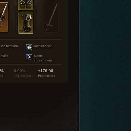
ulso temporal
Amplificación
rosión
Mente
concentrada
0%
0.00%
+179.00
tra
Obj. mágicos
Experiencia