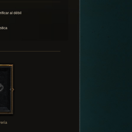
ificar al débil
stica
rería