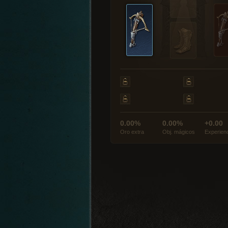
0.00%
0.00%
+0.00
Oro extra
Obj. mágicos
Experien