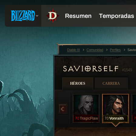
Diablo III
Comunidad
Perfiles
Savio
SAVIORSELF
#1549
HÉROES
CARRERA
70
TragicFlaw
70
Vonraith
7