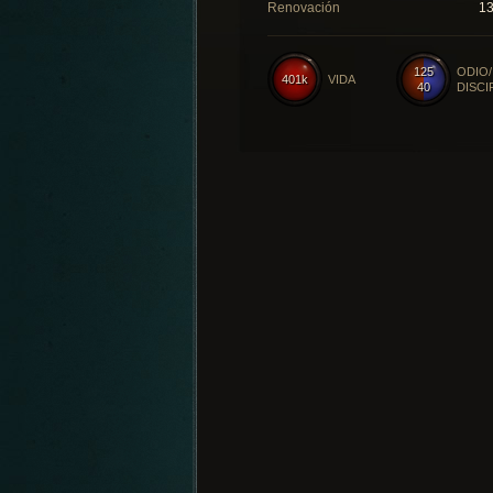
Renovación
1
125
ODIO/
401k
VIDA
40
DISCI