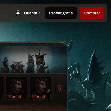
70
Vonraith
64
Vonraith