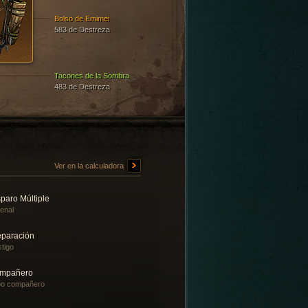
Bolso de Emimei
583 de Destreza
Tacones de la Sombra
483 de Destreza
Ver en la calculadora
paro Múltiple
enal
eparación
tigo
mpañero
bo compañero