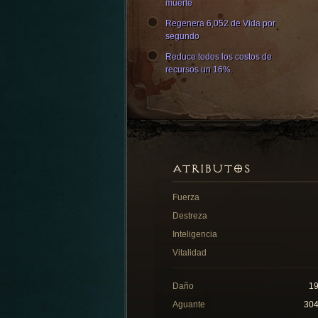
muerte
Regenera 6,052 de Vida por
segundo
Reduce todos los costos de
recursos un 16%.
ATRIBUTOS
Fuerza
Destreza
Inteligencia
Vitalidad
Daño
1
Aguante
30