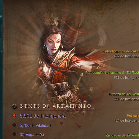
Cubrehombros de Zaka
492 de Inteligenc
Persecución implacable de Tal Ras
621 de Inteligenc
Firmeza de Tal Ras
639 de Inteligenc
BONOS DE ARMAMENTO
5,901 de Inteligencia
Petroar
424 de Inteligenc
5,706 de Vitalidad
(0) Engarce(s)
Zancadas de Tal Ras