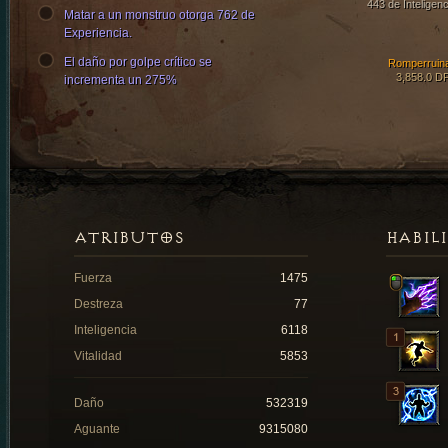
443 de Inteligenc
Matar a un monstruo otorga 762 de
Experiencia.
El daño por golpe crítico se
Romperruin
3,858.0 D
incrementa un 275%
ATRIBUTOS
HABIL
Fuerza
1475
Destreza
77
Inteligencia
6118
Vitalidad
5853
Daño
532319
Aguante
9315080