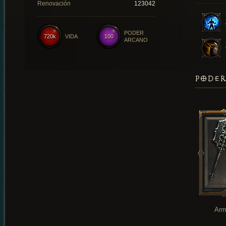
Renovación
123042
PODER
720k
VIDA
100
ARCANO
PODER
Arm