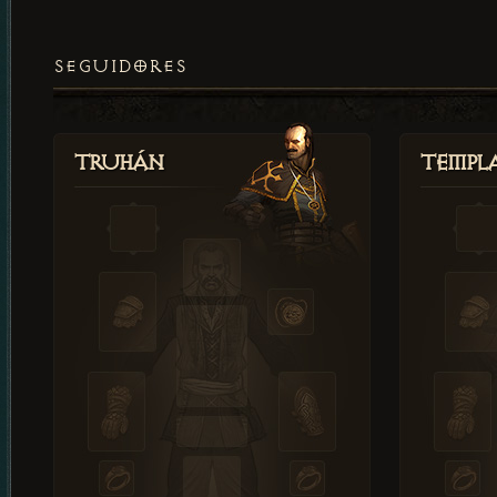
SEGUIDORES
Truhán
Templ