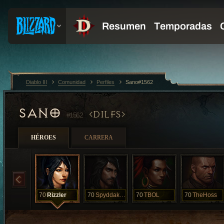
Diablo III
Comunidad
Perfiles
Sano#1562
SANO
DILFS
#1562
HÉROES
CARRERA
70
Rizzler
70
Spyddakash
70
TBOL
70
TheHoss