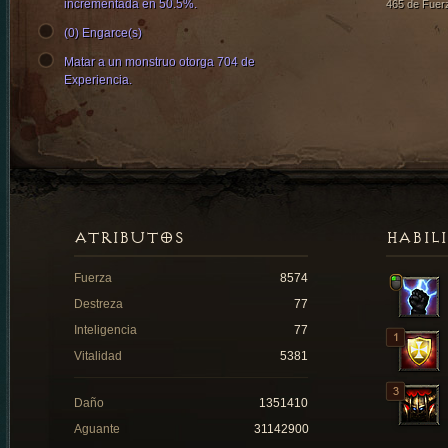
incrementada en 50.5%.
465 de Fuer
(0) Engarce(s)
Matar a un monstruo otorga 704 de
Experiencia.
ATRIBUTOS
HABIL
Fuerza
8574
Destreza
77
Inteligencia
77
Vitalidad
5381
Daño
1351410
Aguante
31142900