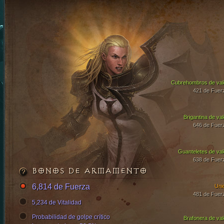
Cubrehombros de val
421 de Fuer
Brigantina de val
646 de Fuer
Guanteletes de val
638 de Fuer
BONOS DE ARMAMENTO
6,814 de Fuerza
Uni
481 de Fuer
5,234 de Vitalidad
Probabilidad de golpe crítico
Brafonera de val