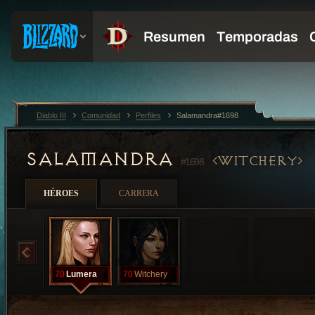
Diablo III
Comunidad
Perfiles
Salamandra#1698
SALAMANDRA
WITCHERY
#1698
HÉROES
CARRERA
70
Lumera
70
Witchery