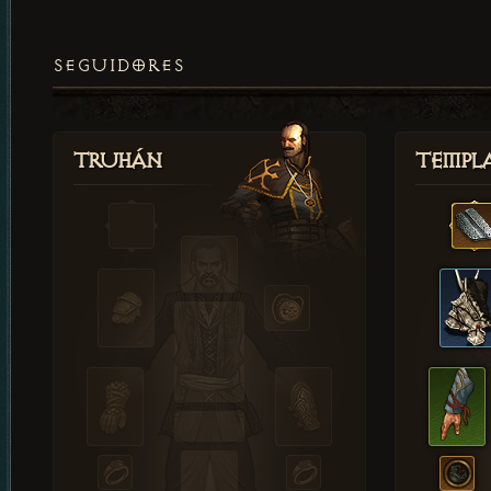
SEGUIDORES
Truhán
Templ