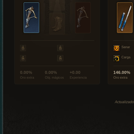
Sanar
Carga
0.00%
0.00%
+0.00
146.00%
Oro extra
Obj. mágicos
Experiencia
Oro extra
Actualizado