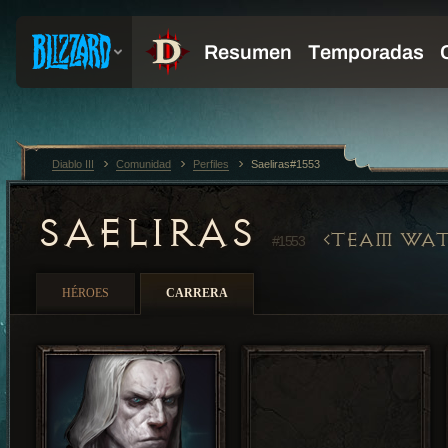
Diablo III
Comunidad
Perfiles
Saeliras#1553
SAELIRAS
TEAM WAT
#1553
HÉROES
CARRERA