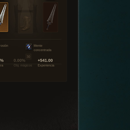
rosión
Mente
concentrada
0%
0.00%
+541.00
tra
Obj. mágicos
Experiencia