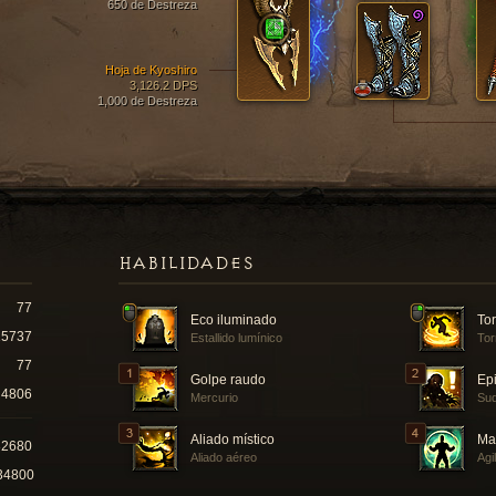
650 de Destreza
Hoja de Kyoshiro
3,126.2 DPS
1,000 de Destreza
HABILIDADES
77
Eco iluminado
Tor
15737
Estallido lumínico
Tor
77
Golpe raudo
Epi
4806
Mercurio
Sud
Aliado místico
Ma
82680
Aliado aéreo
Agi
34800