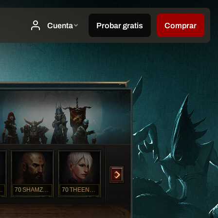
WOWZER
70
SHAMZAMSTER
70
THEENDISNEAR
70
thisChick
1
HAMMERTIME