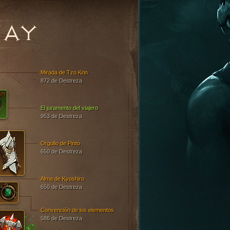
JAY
Mirada de Tzo Krin
872 de Destreza
El juramento del viajero
953 de Destreza
Orgullo de Pinto
650 de Destreza
Alma de Kyoshiro
650 de Destreza
Convención de los elementos
586 de Destreza