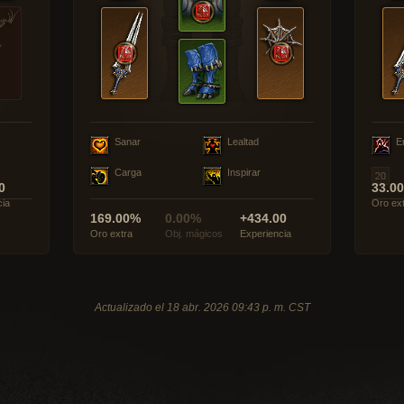
Sanar
Lealtad
E
Carga
Inspirar
0
33.0
cia
Oro ex
169.00%
0.00%
+434.00
Oro extra
Obj. mágicos
Experiencia
Actualizado el 18 abr. 2026 09:43 p. m. CST