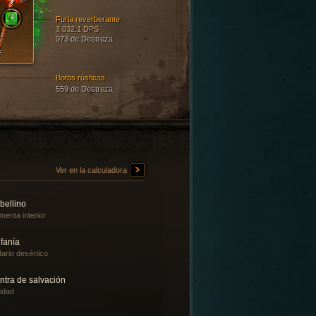
Furia reverberante
3,032.1 DPS
973 de Destreza
Botas rústicas
559 de Destreza
Ver en la calculadora
bellino
menta interior
fanía
ario desértico
ntra de salvación
lidad