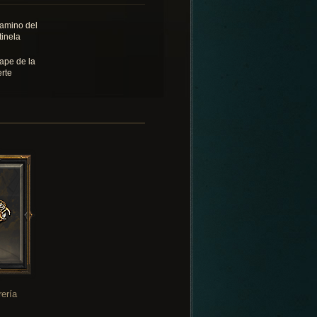
camino del
tinela
ape de la
rte
rería