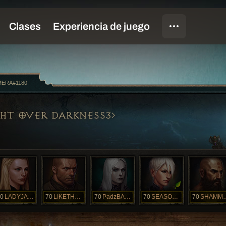
ERA#1180
GHT OVER DARKNESS3
0
LADYJAETRESS
70
LIKETHEWIND
70
PadzBACK
70
SEASONALLADY
70
SHAMMY