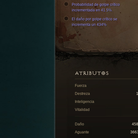
Probabilidad de golpe crítico
incrementada en 41.5%.
El daño por golpe crítico se
incrementa un 434%
ATRIBUTOS
Fuerza
Destreza
Inteligencia
Vitalidad
Daño
45
Aguante
366