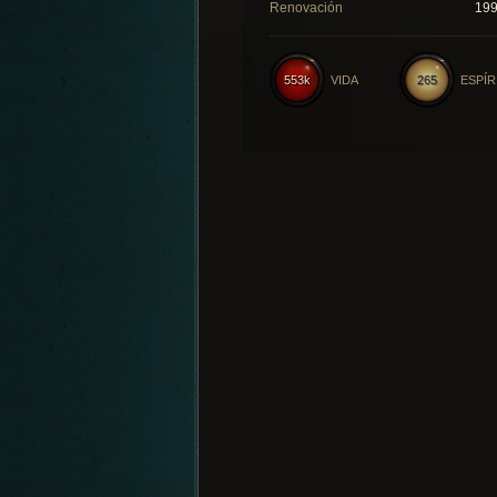
Renovación
19
553k
VIDA
265
ESPÍR