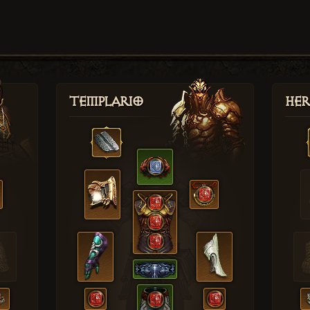
Templario
Her