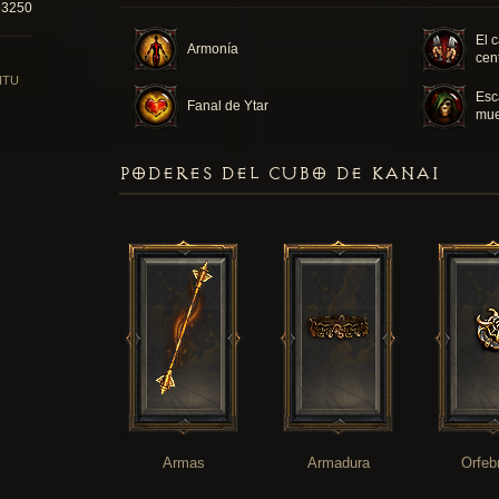
93250
El 
Armonía
cen
ITU
Esc
Fanal de Ytar
mue
PODERES DEL CUBO DE KANAI
Armas
Armadura
Orfeb