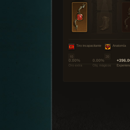
Tiro incapacitante
Anatomía
0.00%
0.00%
+396.0
Oro extra
Obj. mágicos
Experien