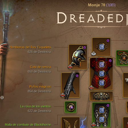
Monje
70
(3,083)
D
READED
Hombreras del Rey Esqueleto
626 de Destreza
Cota de ceniza
650 de Destreza
Puños mágicos
854 de Destreza
TO
La rosa de los vientos
622 de Destreza
Malla de combate de Blackthorne