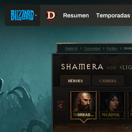
Diablo III
Comunidad
Perfiles
SHAM
SHAMERA
LI
#1180
HÉROES
CARRERA
70
DREADEDJAY
70
LADYGLORIUS
7