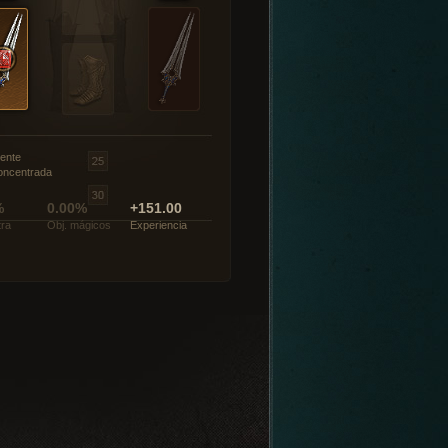
ente
oncentrada
%
0.00%
+151.00
tra
Obj. mágicos
Experiencia