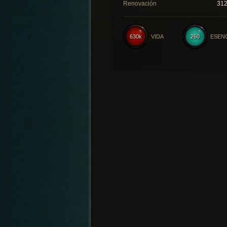
Renovación
31
630k
VIDA
260
ESEN