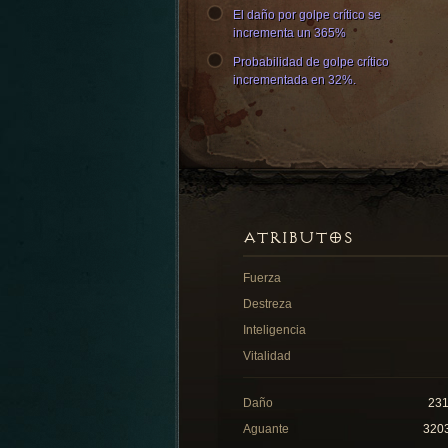
El daño por golpe crítico se
incrementa un 365%
Probabilidad de golpe crítico
incrementada en 32%.
ATRIBUTOS
Fuerza
Destreza
Inteligencia
Vitalidad
Daño
23
Aguante
320