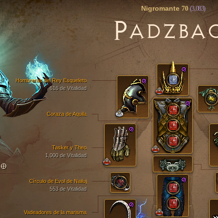
Nigromante
70
(3,083)
P
ADZBA
Hombreras del Rey Esqueleto
616 de Vitalidad
Coraza de Aquila
Tasker y Theo
1,000 de Vitalidad
TO
Círculo de Evol de Nailuj
553 de Vitalidad
Vadeadores de la marisma