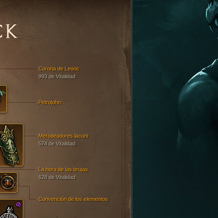
CK
Corona de Leoric
993 de Vitalidad
Petrojohn
Merodeadores lacuni
574 de Vitalidad
La hora de las brujas
628 de Vitalidad
Convención de los elementos