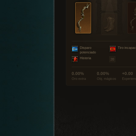
Disparo
Tiro incapac
potenciado
Histeria
0.00%
0.00%
+0.00
Oro extra
Obj. mágicos
Experien