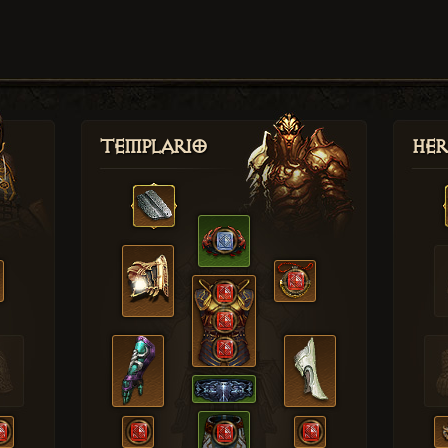
Templario
Her