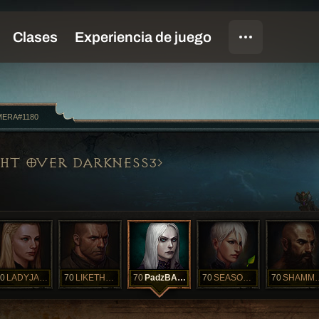
ERA#1180
GHT OVER DARKNESS3
0
LADYJAETRESS
70
LIKETHEWIND
70
PadzBACK
70
SEASONALLADY
70
SHAMMY