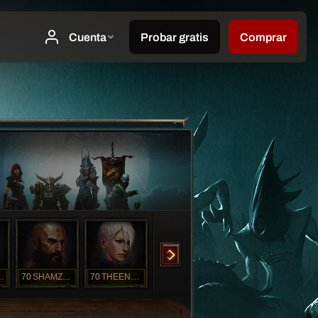
WOWZER
70
SHAMZAMSTER
70
THEENDISNEAR
70
thisChick
1
HAMMERTIME