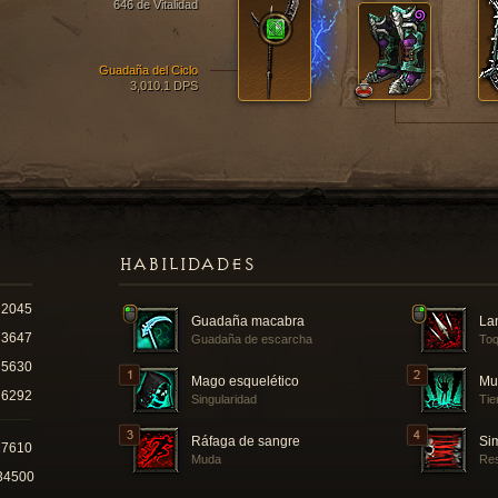
646 de Vitalidad
Guadaña del Ciclo
3,010.1 DPS
HABILIDADES
2045
Guadaña macabra
La
3647
Guadaña de escarcha
Toq
5630
Mago esquelético
Mu
6292
Singularidad
Tie
Ráfaga de sangre
Si
17610
Muda
Re
34500