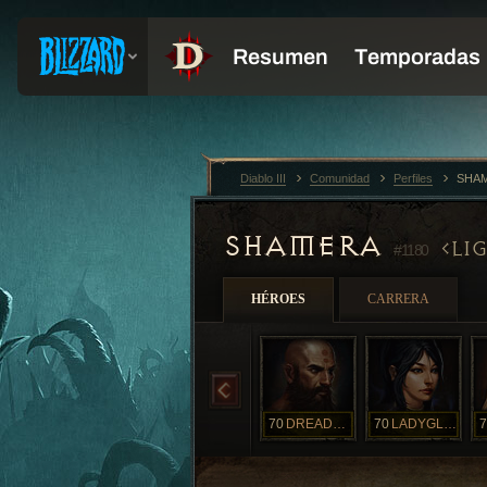
Diablo III
Comunidad
Perfiles
SHAM
SHAMERA
LI
#1180
HÉROES
CARRERA
70
DREADEDJAY
70
LADYGLORIUS
7