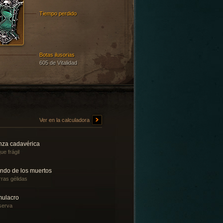
Tiempo perdido
Botas ilusorias
605 de Vitalidad
Ver en la calculadora
nza cadavérica
ue frágil
ndo de los muertos
rras gélidas
mulacro
serva