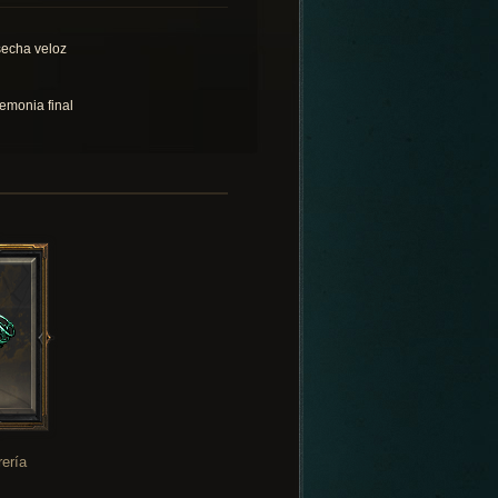
echa veloz
emonia final
rería