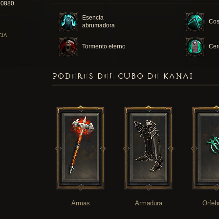
20880
Esencia
Cos
abrumadora
CIA
Tormento eterno
Cer
PODERES DEL CUBO DE KANAI
Armas
Armadura
Orfeb