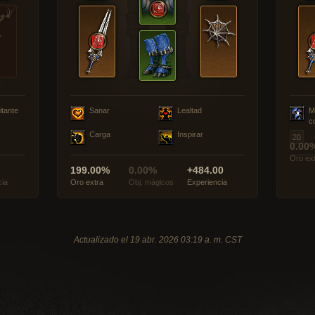
itante
Sanar
Lealtad
M
c
Carga
Inspirar
0.00
Oro ex
199.00%
0.00%
+484.00
cia
Oro extra
Obj. mágicos
Experiencia
Actualizado el 19 abr. 2026 03:19 a. m. CST