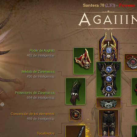
Santera
70
(2,373)
-
Extremo
A
GAIII
Poder de Aughild
482 de Inteligencia
Médula de Zunimassa
436 de Inteligencia
Protectores de Zunimassa
664 de Inteligencia
TO
Convención de los elementos
469 de Inteligencia
Tocafondos