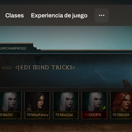
URICHAMP#1502
P
JEDI MIND TRICKS
#1502
0
MaSH
70
MissFancy
70
MissGalaxy
70
OOOPS
70
SMaSHL