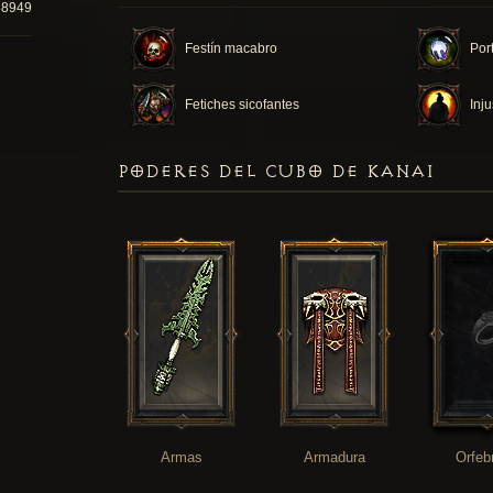
88949
Festín macabro
Por
Fetiches sicofantes
Inju
PODERES DEL CUBO DE KANAI
Armas
Armadura
Orfeb