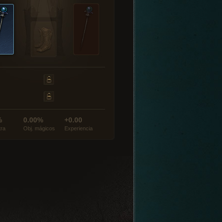
%
0.00%
+0.00
tra
Obj. mágicos
Experiencia