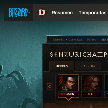
Diablo III
Comunidad
Perfiles
SENZ
SENZURICHAM
HÉROES
CARRERA
70
AGAIIIN
70
DIIID
7