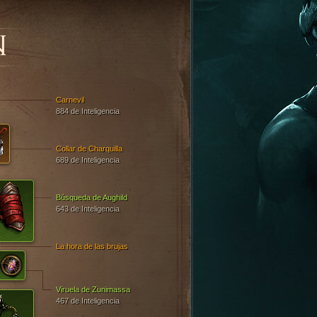
N
Carnevil
884 de Inteligencia
Collar de Charquilla
689 de Inteligencia
Búsqueda de Aughild
643 de Inteligencia
La hora de las brujas
Viruela de Zunimassa
467 de Inteligencia