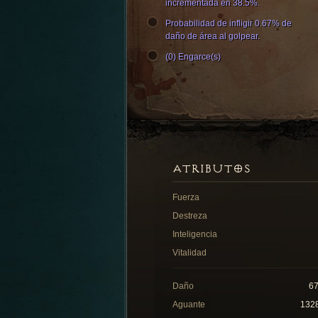
incrementada en 38.5%.
Probabilidad de infligir 0.67% de
daño de área al golpear.
(0) Engarce(s)
ATRIBUTOS
Fuerza
Destreza
Inteligencia
Vitalidad
Daño
6
Aguante
132