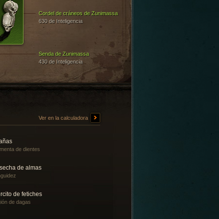
Cordel de cráneos de Zunimassa
630 de Inteligencia
Senda de Zunimassa
430 de Inteligencia
Ver en la calculadora
rañas
menta de dientes
secha de almas
guidez
rcito de fetiches
ión de dagas