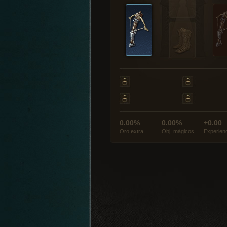
0.00%
0.00%
+0.00
Oro extra
Obj. mágicos
Experien