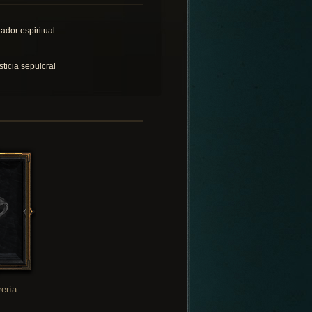
tador espiritual
sticia sepulcral
rería