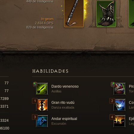
449 de Inteligencia
In-geom
2,834.4 DPS
829 de Inteligencia
HABILIDADES
77
Dardo venenoso
Pi
77
Astillas
Tor
7289
Gran rito vudú
Co
3371
Danza exaltada
Lan
Andar espiritual
Ejé
73324
Excursión
Leg
86100