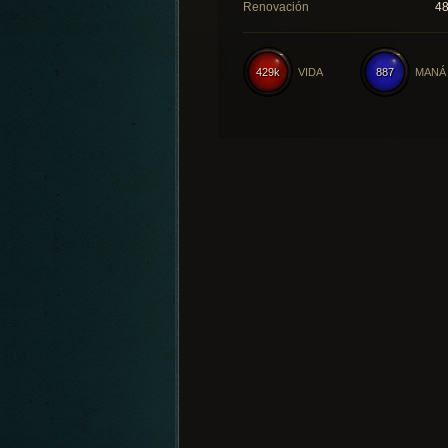
Renovación
4
429k
VIDA
887
MANÁ