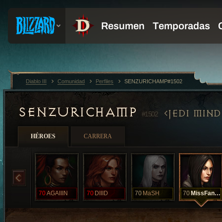
Diablo III
Comunidad
Perfiles
SENZURICHAMP#1502
SENZURICHAMP
JEDI MIND
#1502
HÉROES
CARRERA
70
AGAIIIN
70
DIIID
70
MaSH
70
MissFancy