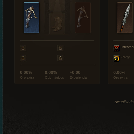
Interveni
Carga
0.00%
0.00%
+0.00
0.00%
Oro extra
Obj. mágicos
Experiencia
Oro extra
Actualizado