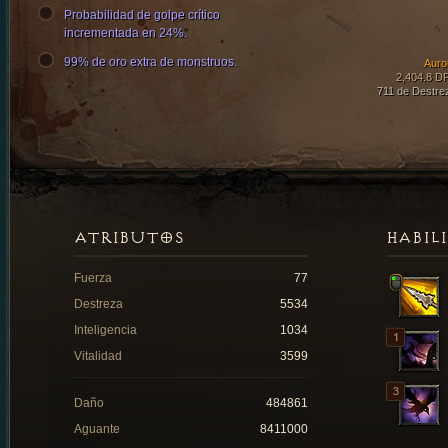
Probabilidad de golpe crítico
incrementada en 24%.
99% de oro extra de monstruos.
Auro
2,404.8 D
711 de Destre
ATRIBUTOS
HABIL
Fuerza
77
Destreza
5534
Inteligencia
1034
Vitalidad
3599
Daño
484861
Aguante
8411000