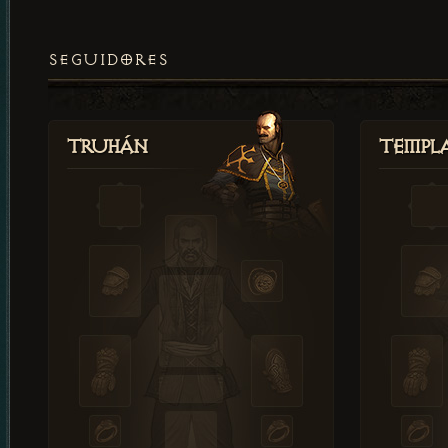
SEGUIDORES
Truhán
Templ