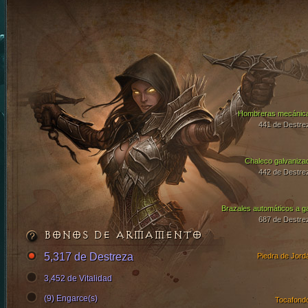
Hombreras mecánic
441 de Destre
Chaleco galvaniza
442 de Destre
Brazales automáticos a g
687 de Destre
BONOS DE ARMAMENTO
5,317 de Destreza
Piedra de Jord
3,452 de Vitalidad
(9) Engarce(s)
Tocafond