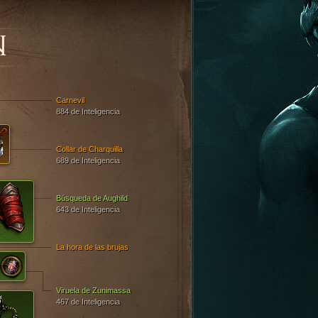
N
Carnevil
884 de Inteligencia
Collar de Charquilla
689 de Inteligencia
Búsqueda de Aughild
643 de Inteligencia
La hora de las brujas
Viruela de Zunimassa
467 de Inteligencia