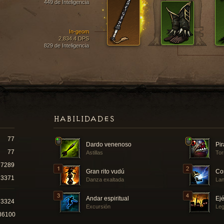
449 de Inteligencia
In-geom
2,834.4 DPS
829 de Inteligencia
HABILIDADES
77
Dardo venenoso
Pi
77
Astillas
Tor
7289
Gran rito vudú
Co
3371
Danza exaltada
Lan
Andar espiritual
Ejé
73324
Excursión
Leg
86100