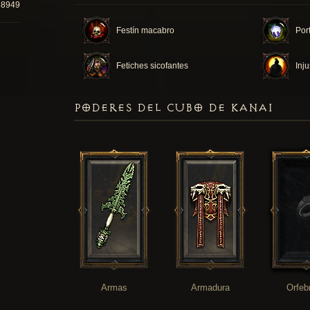
88949
Festín macabro
Por
Fetiches sicofantes
Inju
PODERES DEL CUBO DE KANAI
Armas
Armadura
Orfeb