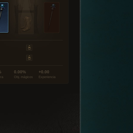
%
0.00%
+0.00
tra
Obj. mágicos
Experiencia