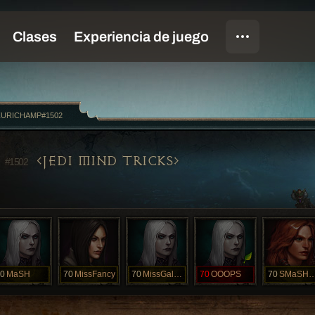
URICHAMP#1502
P
JEDI MIND TRICKS
#1502
0
MaSH
70
MissFancy
70
MissGalaxy
70
OOOPS
70
SMaSHL