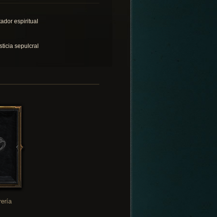
tador espiritual
sticia sepulcral
rería