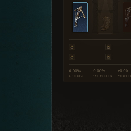
0.00%
0.00%
+0.00
Oro extra
Obj. mágicos
Experien