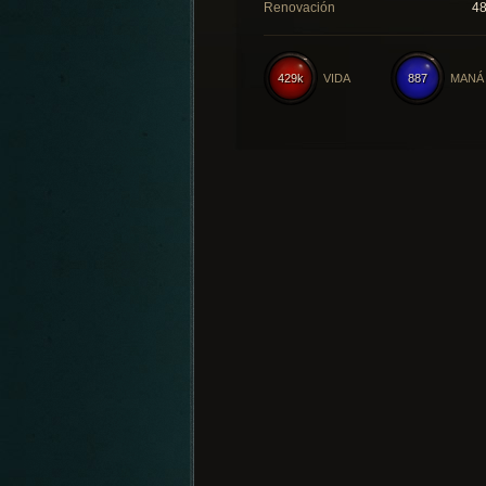
Renovación
4
429k
VIDA
887
MANÁ