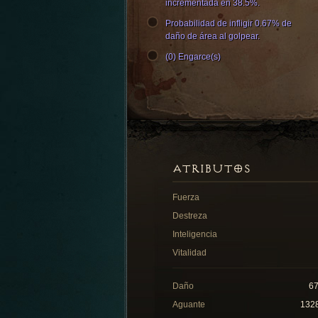
incrementada en 38.5%.
Probabilidad de infligir 0.67% de
daño de área al golpear.
(0) Engarce(s)
ATRIBUTOS
Fuerza
Destreza
Inteligencia
Vitalidad
Daño
6
Aguante
132