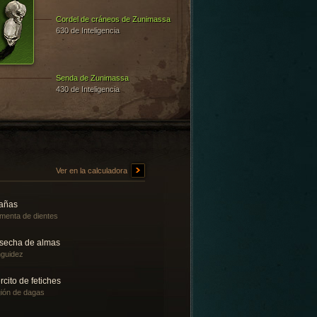
Cordel de cráneos de Zunimassa
630 de Inteligencia
Senda de Zunimassa
430 de Inteligencia
Ver en la calculadora
rañas
menta de dientes
secha de almas
guidez
rcito de fetiches
ión de dagas