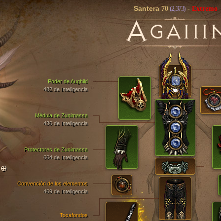
Santera
70
(2,373)
-
Extremo
A
GAIII
Poder de Aughild
482 de Inteligencia
Médula de Zunimassa
436 de Inteligencia
Protectores de Zunimassa
664 de Inteligencia
TO
Convención de los elementos
469 de Inteligencia
Tocafondos