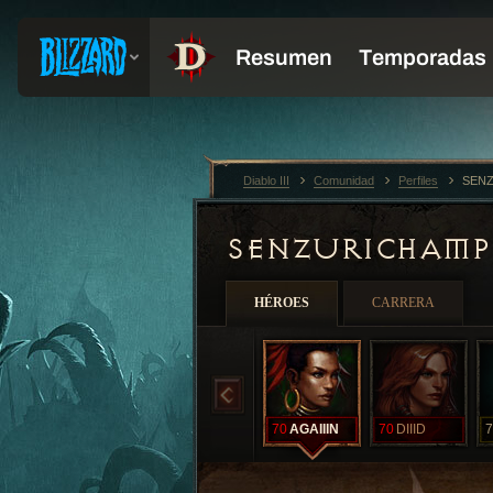
Diablo III
Comunidad
Perfiles
SENZ
SENZURICHAM
HÉROES
CARRERA
70
AGAIIIN
70
DIIID
7