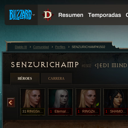
Diablo III
Comunidad
Perfiles
SENZURICHAMP#1502
SENZURICHAMP
JEDI MIND
#1502
HÉROES
CARRERA
heehee
31
RINGSnTHINGS
1
EternalMule
1
RINGZnTHINGZ
1
SHAMONAH