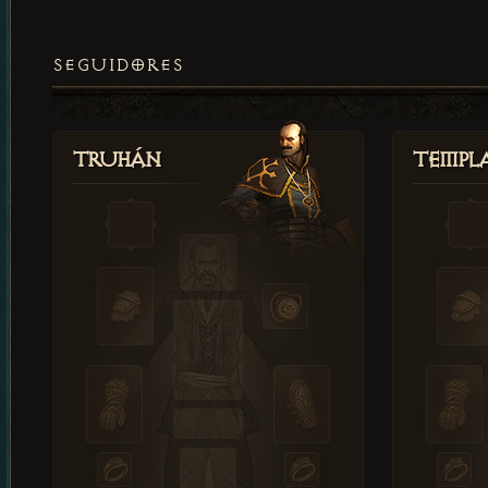
SEGUIDORES
Truhán
Templ