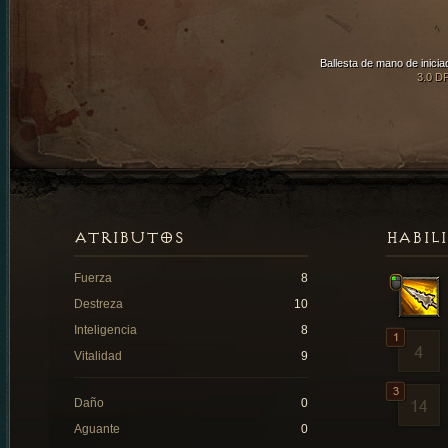
Ballesta de mano de inicia
3.0 D
ATRIBUTOS
HABIL
Fuerza
8
Destreza
10
Inteligencia
8
Vitalidad
9
Daño
0
Aguante
0