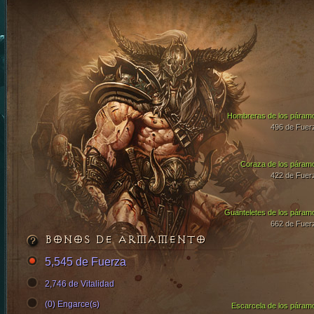
Hombreras de los páram
496 de Fuer
Coraza de los páram
422 de Fuer
Guanteletes de los páram
662 de Fuer
BONOS DE ARMAMENTO
5,545 de Fuerza
2,746 de Vitalidad
(0) Engarce(s)
Escarcela de los páram