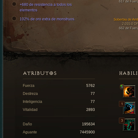
617 de Fuer
+680 de resistencia a todos los
elementos
102% de oro extra de monstruos.
Soberbia de Am
2,015.0 D
662 de Fuer
ATRIBUTOS
HABIL
Fuerza
5762
Destreza
77
Inteligencia
77
Vitalidad
2893
Daño
195634
Aguante
7445900