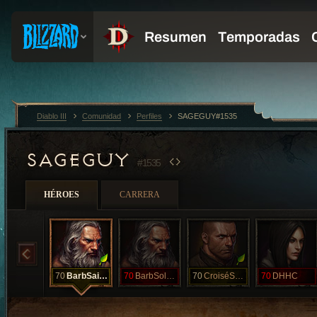
Diablo III
Comunidad
Perfiles
SAGEGUY#1535
SAGEGUY
#1535
HÉROES
CARRERA
70
BarbSaison
70
BarbSoloHC
70
CroiséSaison
70
DHHC