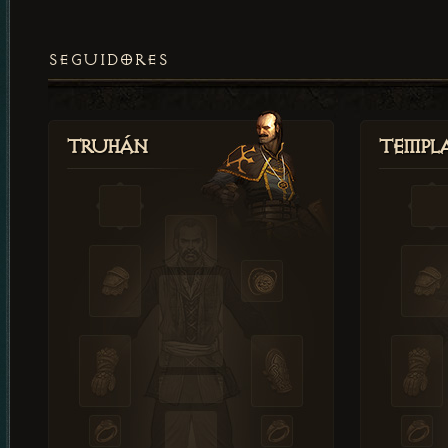
SEGUIDORES
Truhán
Templ