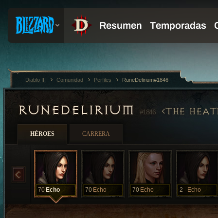
Diablo III
Comunidad
Perfiles
RuneDelirium#1846
RUNEDELIRIUM
THE HEAT
#1846
HÉROES
CARRERA
70
Echo
70
Echo
70
Echo
2
Echo