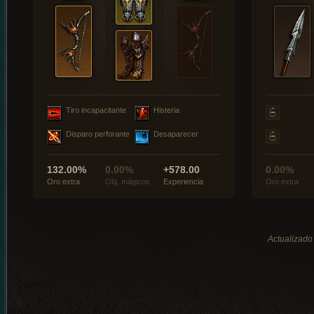
Tiro incapacitante
Histeria
Disparo perforante
Desaparecer
132.00%
0.00%
+578.00
0.00%
Oro extra
Obj. mágicos
Experiencia
Oro extra
Actualizado