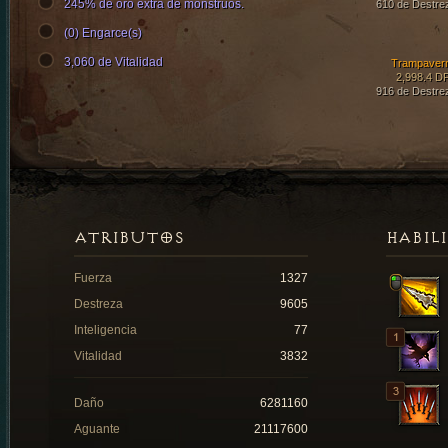
245% de oro extra de monstruos.
610 de Destre
(0) Engarce(s)
3,060 de Vitalidad
Trampaver
2,998.4 D
916 de Destre
ATRIBUTOS
HABIL
Fuerza
1327
Destreza
9605
Inteligencia
77
Vitalidad
3832
Daño
6281160
Aguante
21117600