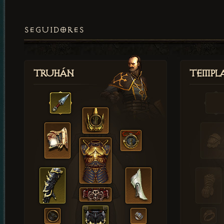
SEGUIDORES
Truhán
Templ