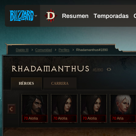
Diablo III
Comunidad
Perfiles
Rhadamanthus#1890
RHADAMANTHUS
#1890
HÉROES
CARRERA
70
Aiolia
70
Aiolia
70
Aiolia
70
Aria