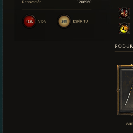
Renovación
1206960
412k
VIDA
280
ESPÍRITU
PODER
Arm