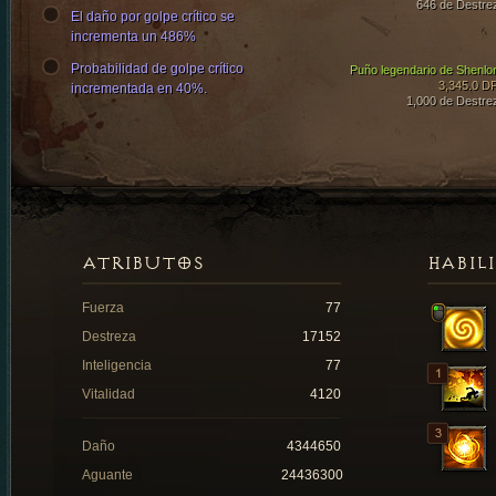
646 de Destre
El daño por golpe crítico se
incrementa un 486%
Probabilidad de golpe crítico
Puño legendario de Shenlo
3,345.0 D
incrementada en 40%.
1,000 de Destre
ATRIBUTOS
HABIL
Fuerza
77
Destreza
17152
Inteligencia
77
Vitalidad
4120
Daño
4344650
Aguante
24436300