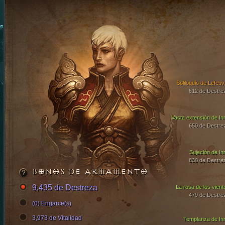
Soliloquio de Lefebv
612 de Destre
Vasta extensión de In
650 de Destre
Sujeción de In
830 de Destre
BONOS DE ARMAMENTO
9,435 de Destreza
La rosa de los vient
479 de Destre
(0) Engarce(s)
3,973 de Vitalidad
Templanza de In