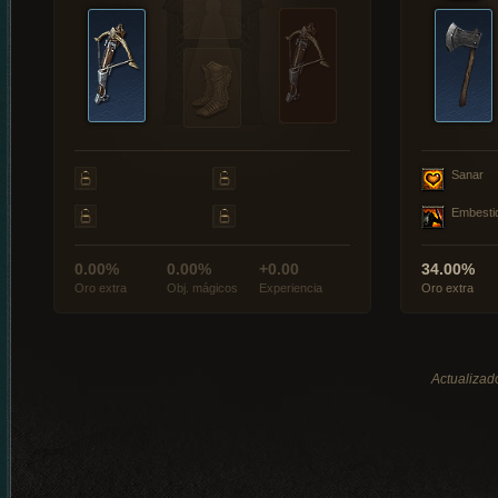
Sanar
Embesti
0.00%
0.00%
+0.00
34.00%
Oro extra
Obj. mágicos
Experiencia
Oro extra
Actualizad