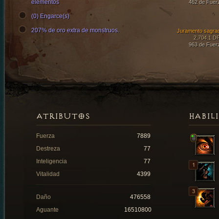
elementos
462 de Fuer
(0) Engarce(s)
207% de oro extra de monstruos.
Juramento sagra
2,704.1 D
963 de Fuer
ATRIBUTOS
HABIL
Fuerza
7889
Destreza
77
Inteligencia
77
Vitalidad
4399
Daño
476558
Aguante
16510800