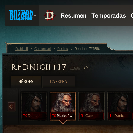
Diablo III
Comunidad
Perfiles
Rednight17#1586
REDNIGHT17
#1586
HÉROES
CARRERA
70
Dante
70
MarkofCain
5
Cane
1
Dante