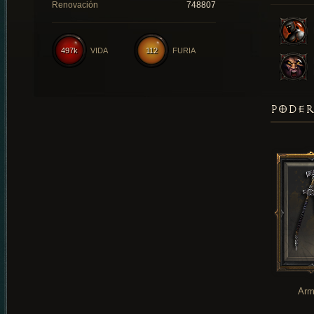
Renovación
748807
497k
VIDA
112
FURIA
PODER
Arm