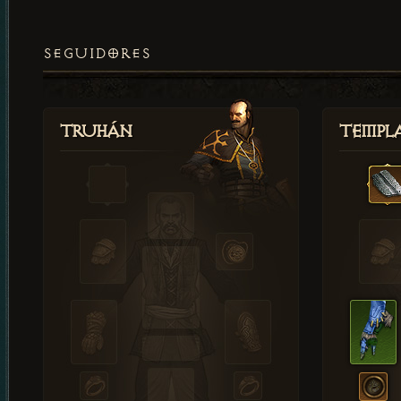
SEGUIDORES
Truhán
Templ