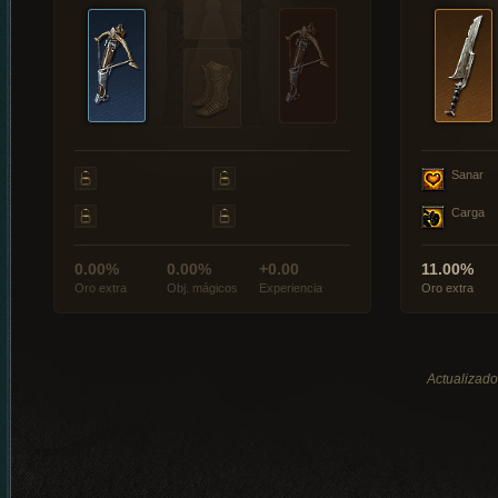
Sanar
Carga
0.00%
0.00%
+0.00
11.00%
Oro extra
Obj. mágicos
Experiencia
Oro extra
Actualizado