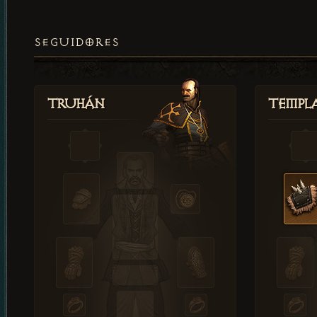
SEGUIDORES
Truhán
Templ