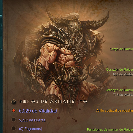
Carga de Raiqu
Corazón de Raiqu
614 de Vitalid
Vendajes de Raiqu
713 de Vitalid
BONOS DE ARMAMENTO
6,029 de Vitalidad
Anillo zodiacal de obsidia
5,212 de Fuerza
(0) Engarce(s)
Pantalones de montar de Raiqu