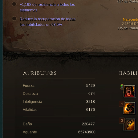
617 de Vitalid
+1,192 de resistencia a todos los
elementos
Reduce la recuperación de todas
Matacerd
2,130.6 D
las habilidades un 63.5%.
735 de Vitalid
ATRIBUTOS
HABIL
Fuerza
5429
Destreza
674
Inteligencia
3218
Vitalidad
6176
Daño
220477
Aguante
65743900