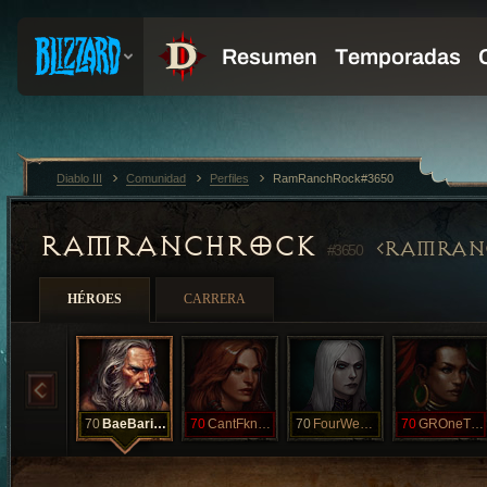
Diablo III
Comunidad
Perfiles
RamRanchRock#3650
RAMRANCHROCK
RAMRAN
#3650
HÉROES
CARRERA
70
BaeBarian
70
CantFknDoSht
70
FourWeapons
70
GROneThirty