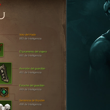
o
U
Voto del Hado
883 de Inteligencia
El juramento del viajero
661 de Inteligencia
Aversión del guardián
461 de Inteligencia
Estuche del guardián
449 de Inteligencia
Sentencia de Krysbin
498 de Inteligencia