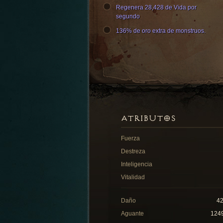
Regenera 28,428 de Vida por
segundo
136% de oro extra de monstruos.
ATRIBUTOS
Fuerza
Destreza
Inteligencia
Vitalidad
Daño
4
Aguante
124