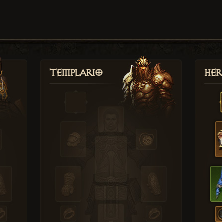
Templario
Her