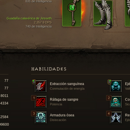
631 de Inteligencia
Guadaña calavérica de Jesseth
2,357.9 DPS
740 de Inteligencia
HABILIDADES
77
Extracción sanguínea
Ejé
77
Conmutación de energía
Val
8011
Ráfaga de sangre
Co
4334
Potencia
Sic
Armadura ósea
Re
22584
Dislocación
Ejé
99600