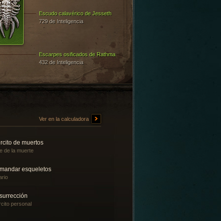
Escudo calavérico de Jesseth
729 de Inteligencia
Escarpes osificados de Rathma
432 de Inteligencia
Ver en la calculadora
rcito de muertos
le de la muerte
mandar esqueletos
ario
surrección
rcito personal