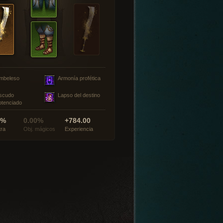
mbeleso
Armonía profética
scudo
Lapso del destino
otenciado
0%
0.00%
+784.00
tra
Obj. mágicos
Experiencia