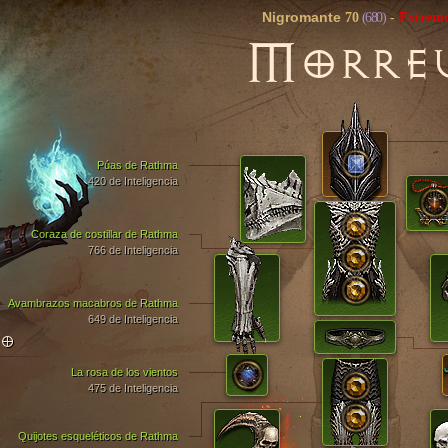
Nigromante
70
(680)
-
Extrem
M
ORRE
Púas de Rathma
420 de Inteligencia
Coraza de costillar de Rathma
766 de Inteligencia
Avambrazos macabros de Rathma
649 de Inteligencia
TO
La rosa de los vientos
475 de Inteligencia
Quijotes esqueléticos de Rathma