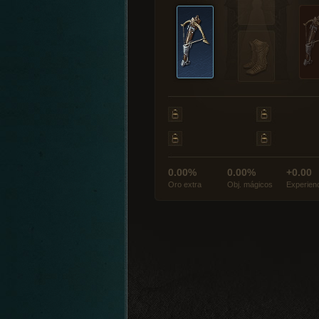
0.00%
0.00%
+0.00
Oro extra
Obj. mágicos
Experien