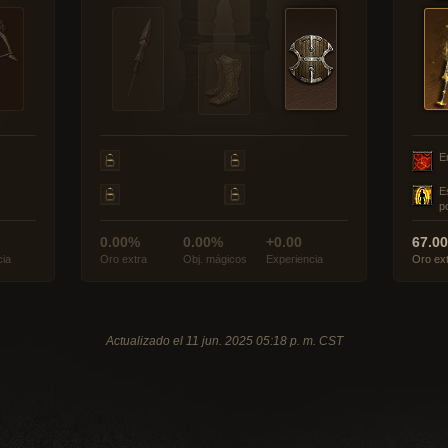
E
E
p
0.00%
0.00%
+0.00
67.0
cia
Oro extra
Obj. mágicos
Experiencia
Oro ex
Actualizado el 11 jun. 2025 05:18 p. m. CST