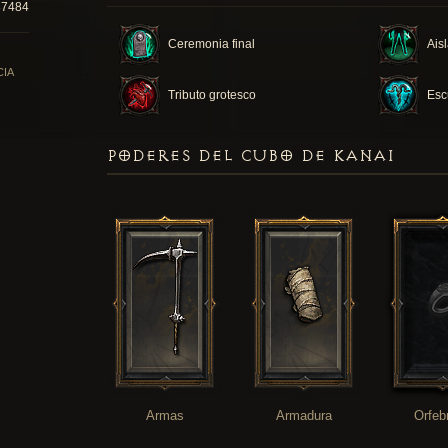
87484
Ceremonia final
Ais
CIA
Tributo grotesco
Esc
PODERES DEL CUBO DE KANAI
Armas
Armadura
Orfeb