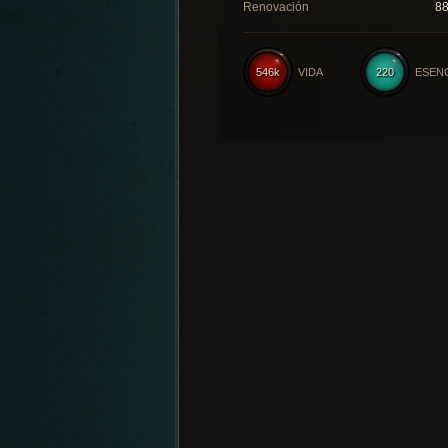
Renovación
8
546k
VIDA
220
ESEN