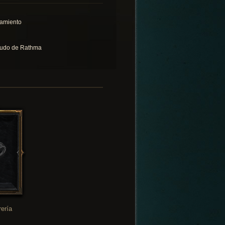
lamiento
udo de Rathma
rería