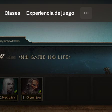
Grymmjow#1895
OW
NO GAME NO LIFE
#1895
1
Necrotica
1
Grymmjow