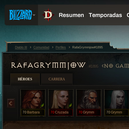
Diablo III
Comunidad
Perfiles
RafaGrymmjow#1895
RAFAGRYMMJOW
NO GAM
#1895
HÉROES
CARRERA
70
Barbara
70
Cruzada
70
Grymm
70
Grymm