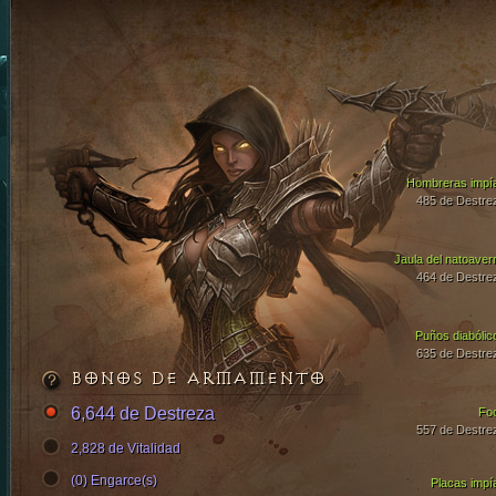
Hombreras impí
485 de Destre
Jaula del natoaver
464 de Destre
Puños diabólic
635 de Destre
BONOS DE ARMAMENTO
6,644 de Destreza
Fo
557 de Destre
2,828 de Vitalidad
(0) Engarce(s)
Placas impí