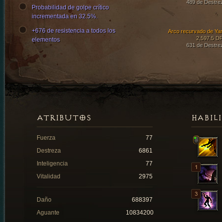
489 de Destre
Probabilidad de golpe crítico
incrementada en 32.5%.
+676 de resistencia a todos los
Arco recurvado de Ya
2,597.5 D
elementos
631 de Destre
ATRIBUTOS
HABIL
Fuerza
77
Destreza
6861
Inteligencia
77
Vitalidad
2975
Daño
688397
Aguante
10834200