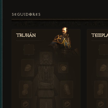
SEGUIDORES
Truhán
Templ