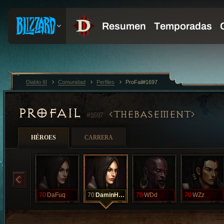
Diablo III
Comunidad
Perfiles
ProFail#1697
PROFAIL
THEBASEMENT
#1697
HÉROES
CARRERA
70
DaFuq
70
DaminHanter
70
WDd
70
WZz