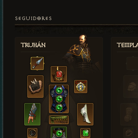
SEGUIDORES
Truhán
Templ