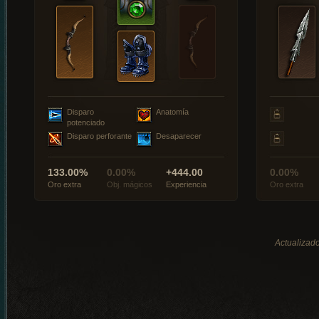
Disparo
Anatomía
potenciado
Disparo perforante
Desaparecer
133.00%
0.00%
+444.00
0.00%
Oro extra
Obj. mágicos
Experiencia
Oro extra
Actualizado