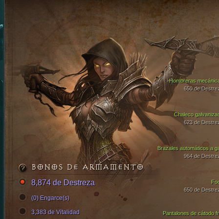
Hombreras mecánic
650 de Destre
Chaleco galvaniza
623 de Destre
Brazales automáticos a g
964 de Destre
BONOS DE ARMAMENTO
8,874 de Destreza
Fo
650 de Destre
(0) Engarce(s)
3,383 de Vitalidad
Pantalones de cátodo fr