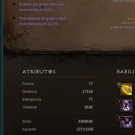
650 de Destre
El daño por golpe crítico se
incrementa un 411%
Probabilidad de golpe crítico
Auro
3,436.4 D
incrementada en 32.5%.
1,000 de Destre
ATRIBUTOS
HABIL
Fuerza
77
Destreza
17216
Inteligencia
77
Vitalidad
3530
Daño
3369630
Aguante
22713100