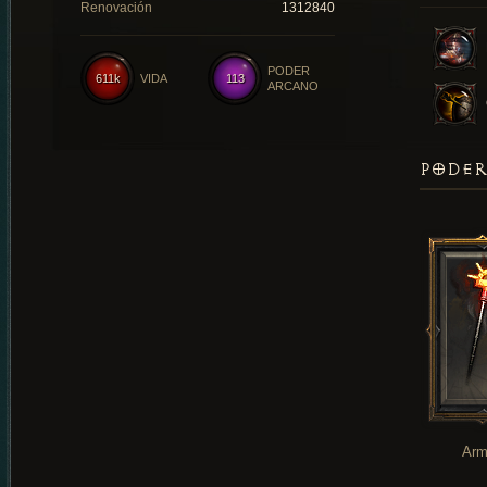
Renovación
1312840
PODER
611k
VIDA
113
ARCANO
PODER
Arm