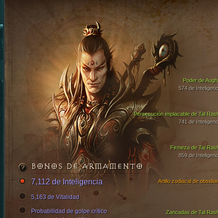
Poder de Aughi
574 de Inteligenc
Persecución implacable de Tal Ras
741 de Inteligenc
Firmeza de Tal Ras
859 de Inteligenc
BONOS DE ARMAMENTO
7,112 de Inteligencia
Anillo zodiacal de obsidia
5,163 de Vitalidad
Probabilidad de golpe crítico
Zancadas de Tal Ras