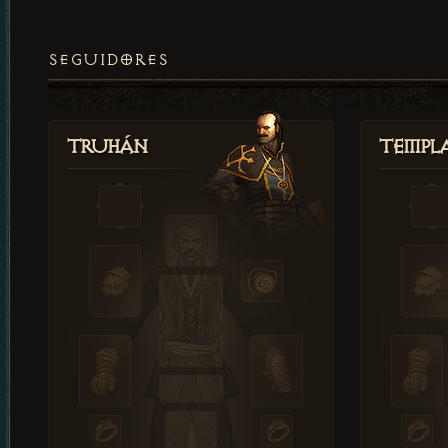
SEGUIDORES
Truhán
Templ