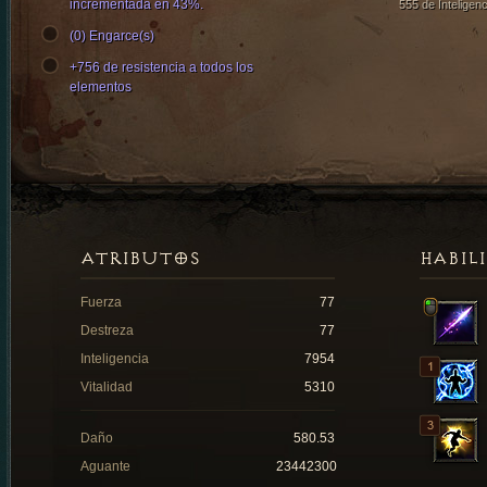
incrementada en 43%.
555 de Inteligenc
(0) Engarce(s)
+756 de resistencia a todos los
elementos
ATRIBUTOS
HABIL
Fuerza
77
Destreza
77
Inteligencia
7954
Vitalidad
5310
Daño
580.53
Aguante
23442300