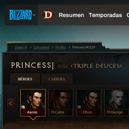
Diablo III
Comunidad
Perfiles
PrincessJ#1219
PRINCESSJ
TRIPLE DEUCES
#1219
HÉROES
CARRERA
70
Aaron
70
Callie
70
Ethan
70
George