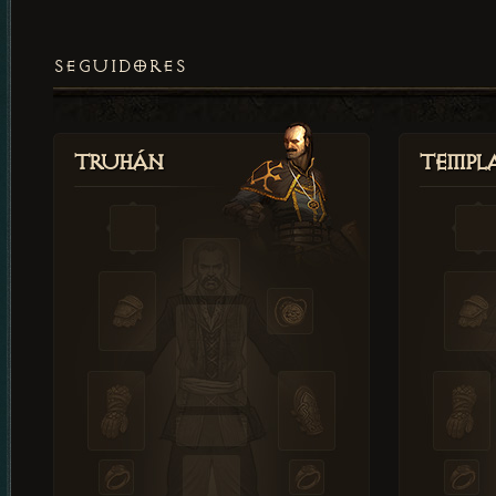
SEGUIDORES
Truhán
Templ