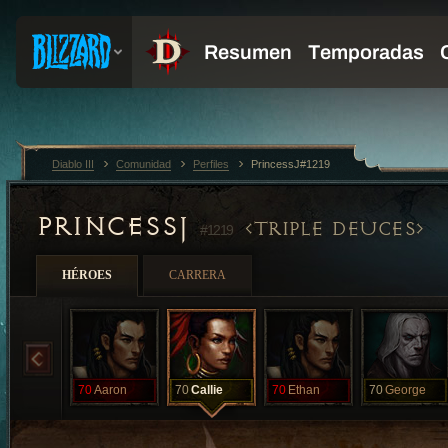
Diablo III
Comunidad
Perfiles
PrincessJ#1219
PRINCESSJ
TRIPLE DEUCES
#1219
HÉROES
CARRERA
70
Aaron
70
Callie
70
Ethan
70
George