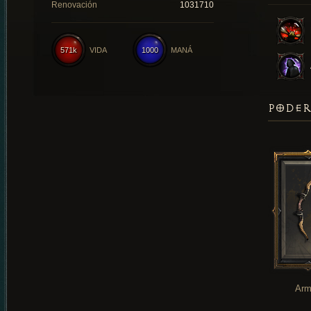
Renovación
1031710
571k
VIDA
1000
MANÁ
PODER
Arm