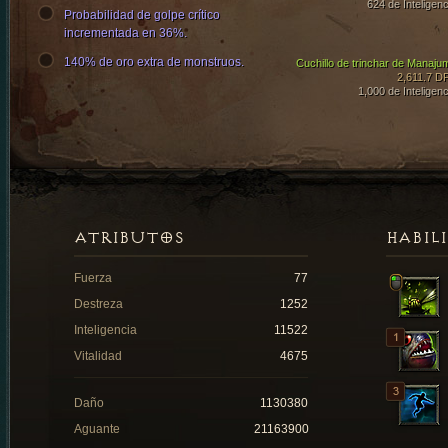
624 de Inteligenc
Probabilidad de golpe crítico
incrementada en 36%.
140% de oro extra de monstruos.
Cuchillo de trinchar de Manaju
2,611.7 D
1,000 de Inteligenc
ATRIBUTOS
HABIL
Fuerza
77
Destreza
1252
Inteligencia
11522
Vitalidad
4675
Daño
1130380
Aguante
21163900