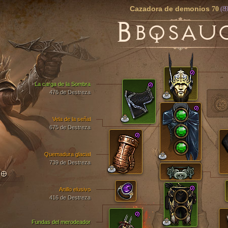
Cazadora de demonios
70
(89
B
BQSAU
La carga de la Sombra
476 de Destreza
Vela de la señal
675 de Destreza
Quemadura glacial
739 de Destreza
TO
Anillo elusivo
416 de Destreza
Fundas del merodeador