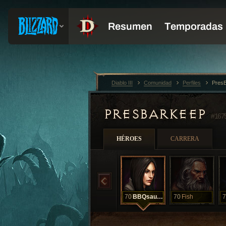
Diablo III
Comunidad
Perfiles
Pres
PRESBARKEEP
#167
HÉROES
CARRERA
70
BBQsauce
70
Fish
7