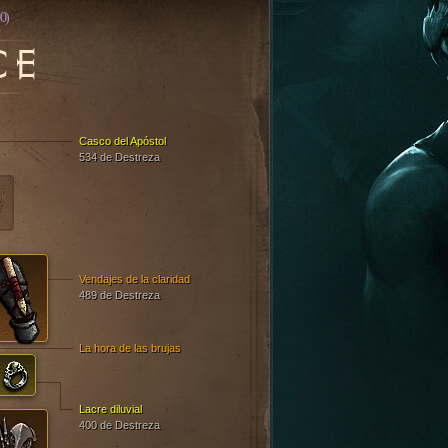
0)
CE
Casco del Apóstol
534 de Destreza
Vendajes de la claridad
489 de Destreza
La hora de las brujas
Lacre diluvial
400 de Destreza