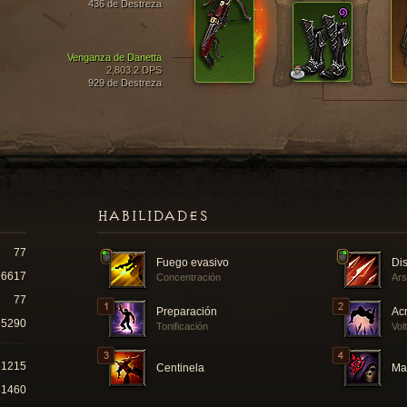
436 de Destreza
Venganza de Danetta
2,803.2 DPS
929 de Destreza
HABILIDADES
77
Fuego evasivo
Dis
6617
Concentración
Ars
77
Preparación
Ac
5290
Tonificación
Vol
81215
Centinela
Ma
81460