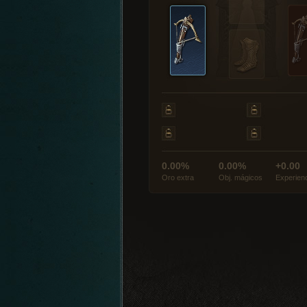
0.00%
0.00%
+0.00
Oro extra
Obj. mágicos
Experien