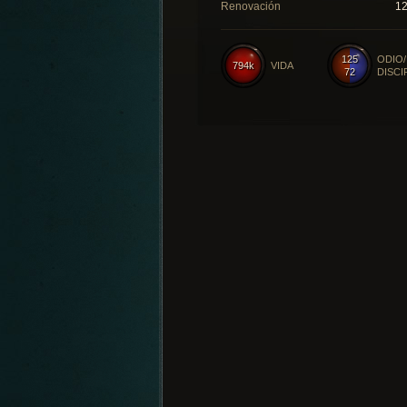
Renovación
1
125
ODIO/
794k
VIDA
72
DISCI