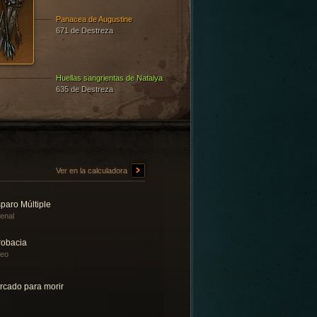
Panacea de Augustine
671 de Destreza
Huellas sangrientas de Natalya
635 de Destreza
Ver en la calculadora
paro Múltiple
enal
robacia
teo
rcado para morir