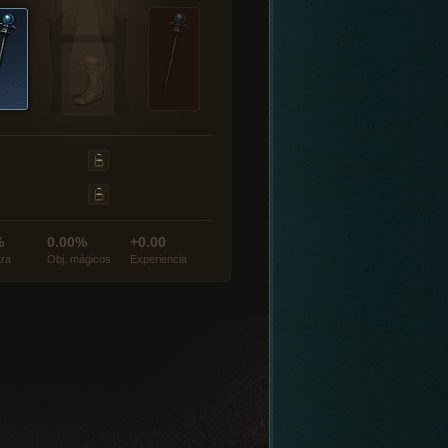
%
0.00%
+0.00
tra
Obj. mágicos
Experiencia