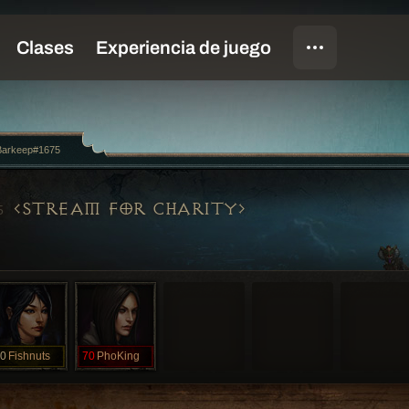
Barkeep#1675
STREAM FOR CHARITY
5
0
Fishnuts
70
PhoKing