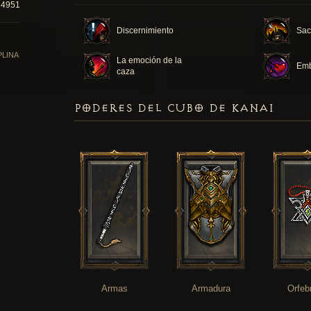
24951
Discernimiento
Sacr
PLINA
La emoción de la
Em
caza
PODERES DEL CUBO DE KANAI
Armas
Armadura
Orfeb