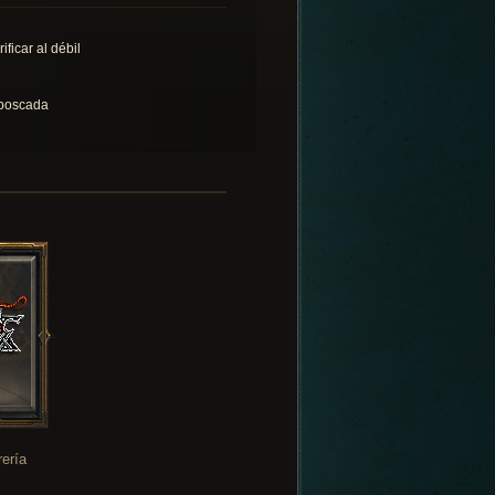
ificar al débil
boscada
rería