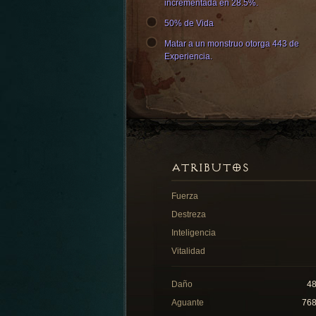
incrementada en 28.5%.
50% de Vida
Matar a un monstruo otorga 443 de
Experiencia.
ATRIBUTOS
Fuerza
Destreza
Inteligencia
Vitalidad
Daño
4
Aguante
76