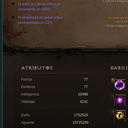
1,118 de Inteligenc
El daño por golpe crítico se
incrementa un 309%
Probabilidad de golpe crítico
Errante del ét
2,366.8 D
incrementada en 32%.
738 de Inteligenc
ATRIBUTOS
HABIL
Fuerza
77
Destreza
77
Inteligencia
10498
Vitalidad
4141
Daño
1752520
Aguante
19725200