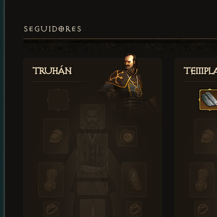
SEGUIDORES
Truhán
Templ