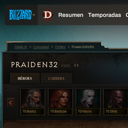
Diablo III
Comunidad
Perfiles
Praiden32#1891
PRAIDEN32
#1891
HÉROES
CARRERA
70
Barbz
70
Barbzie
70
Necro
70
Shib