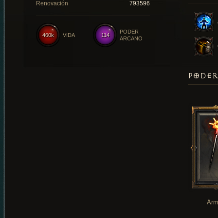
Renovación
793596
PODER
460k
VIDA
114
ARCANO
PODER
Arm