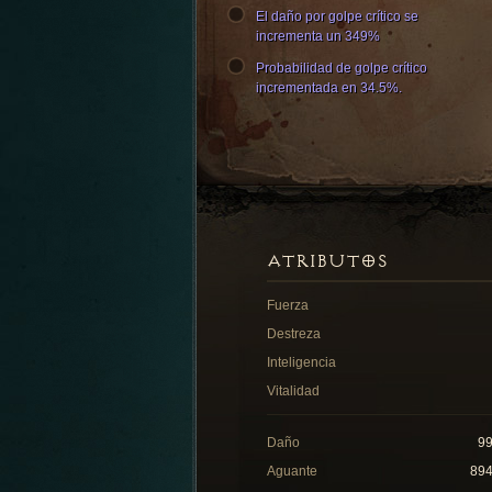
El daño por golpe crítico se
incrementa un 349%
Probabilidad de golpe crítico
incrementada en 34.5%.
ATRIBUTOS
Fuerza
Destreza
Inteligencia
Vitalidad
Daño
9
Aguante
89