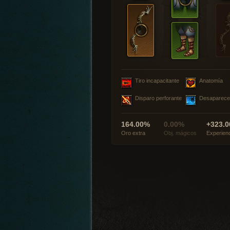
Tiro incapacitante
Anatomía
Disparo perforante
Desaparece
164.00%
0.00%
+323.0
Oro extra
Obj. mágicos
Experien