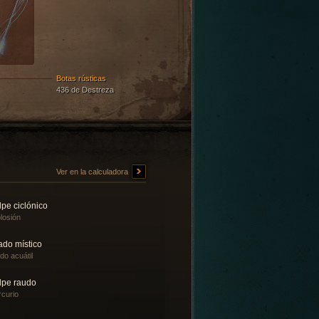
Botas rústicas
436 de Destreza
Ver en la calculadora
pe ciclónico
losión
ado místico
ado acuátil
lpe raudo
curio