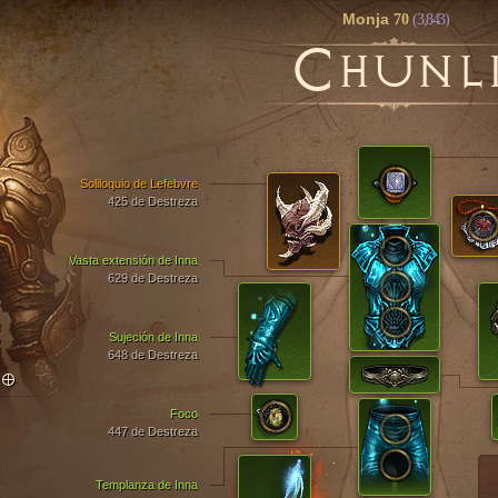
Monja
70
(3,843)
C
HUNL
Soliloquio de Lefebvre
425 de Destreza
Vasta extensión de Inna
629 de Destreza
Sujeción de Inna
648 de Destreza
TO
Foco
447 de Destreza
Templanza de Inna