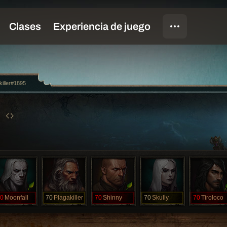
killer#1895
0
Moonfall
70
Plagakiller
70
Shinny
70
Skully
70
Tiroloco