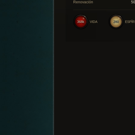
Renovación
5
368k
VIDA
280
ESPÍR