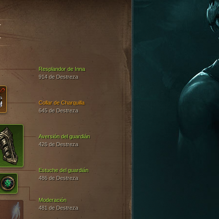
I
Resplandor de Inna
914 de Destreza
Collar de Charquilla
645 de Destreza
Aversión del guardián
426 de Destreza
Estuche del guardián
486 de Destreza
Moderación
481 de Destreza