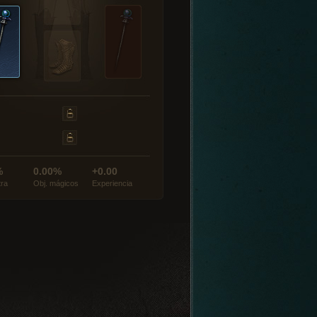
%
0.00%
+0.00
tra
Obj. mágicos
Experiencia