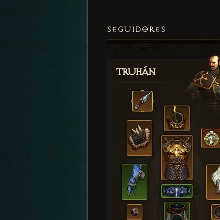
SEGUIDORES
Truhán