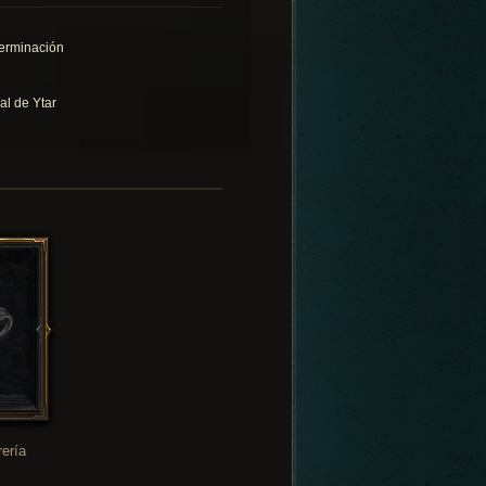
erminación
al de Ytar
rería