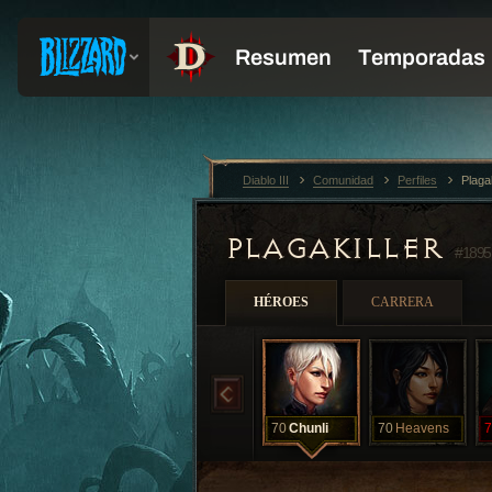
Diablo III
Comunidad
Perfiles
Plaga
PLAGAKILLER
#1895
HÉROES
CARRERA
70
Chunli
70
Heavens
7