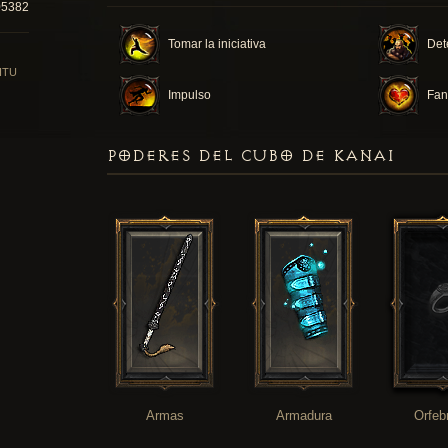
05382
Tomar la iniciativa
Det
ITU
Impulso
Fan
PODERES DEL CUBO DE KANAI
Armas
Armadura
Orfeb