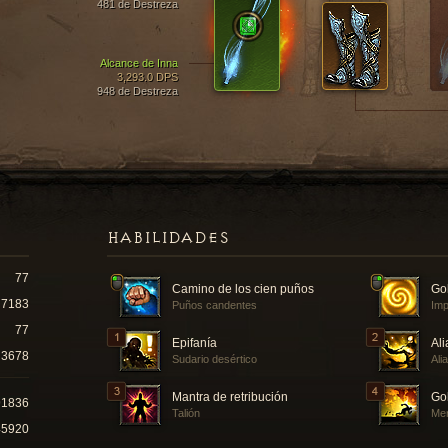
481 de Destreza
Alcance de Inna
3,293.0 DPS
948 de Destreza
HABILIDADES
77
Camino de los cien puños
Gol
7183
Puños candentes
Imp
77
Epifanía
Ali
3678
Sudario desértico
Ali
Mantra de retribución
Go
91836
Talión
Mer
45920