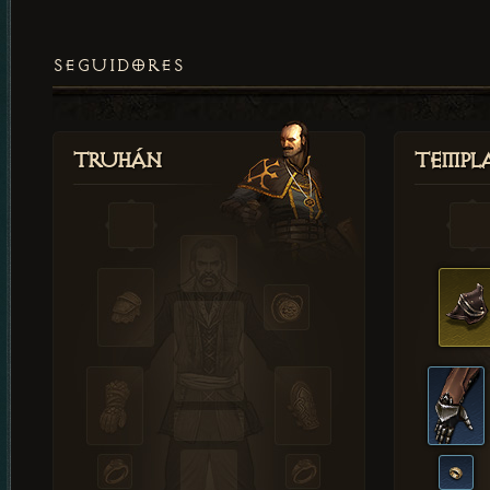
SEGUIDORES
Truhán
Templ