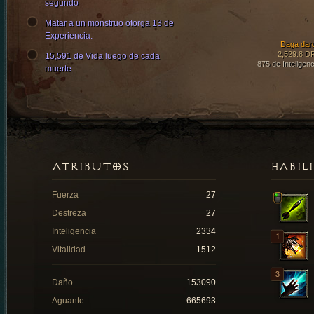
segundo
Matar a un monstruo otorga 13 de
Experiencia.
Daga dar
2,529.8 D
15,591 de Vida luego de cada
875 de Inteligenc
muerte
ATRIBUTOS
HABIL
Fuerza
27
Destreza
27
Inteligencia
2334
Vitalidad
1512
Daño
153090
Aguante
665693