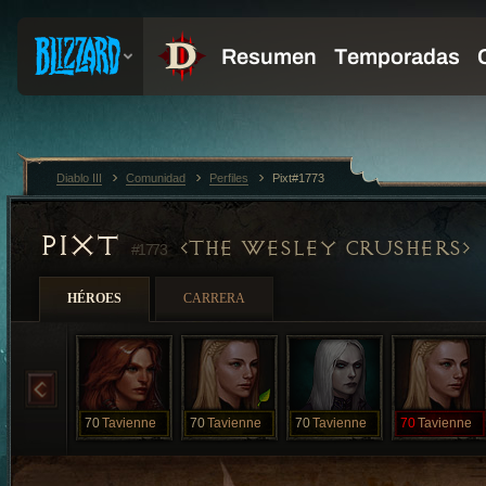
Diablo III
Comunidad
Perfiles
Pixt#1773
PIXT
THE WESLEY CRUSHERS
#1773
HÉROES
CARRERA
70
Tavienne
70
Tavienne
70
Tavienne
70
Tavienne