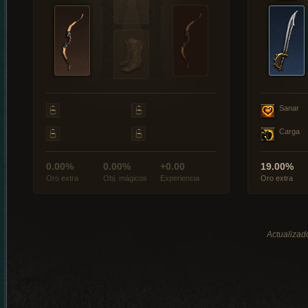
Sanar
Carga
0.00%
0.00%
+0.00
19.00%
Oro extra
Obj. mágicos
Experiencia
Oro extra
Actualizado