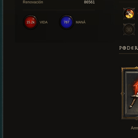
Renovación
86561
15.2k
VIDA
787
MANÁ
PODER
Arm