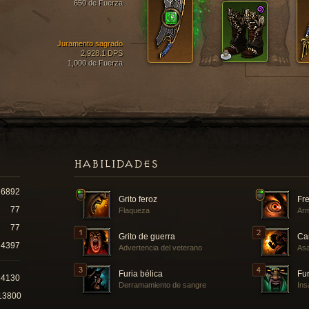
650 de Fuerza
Juramento sagrado
2,928.1 DPS
1,000 de Fuerza
HABILIDADES
16892
Grito feroz
Fr
77
Flaqueza
Ar
77
Grito de guerra
Ca
4397
Advertencia del veterano
Asa
Furia bélica
Fur
84130
Derramamiento de sangre
Ins
13800