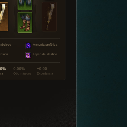
mbeleso
Armonía profética
rosión
Lapso del destino
00%
0.00%
+0.00
tra
Obj. mágicos
Experiencia