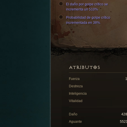
El daño por golpe crítico se
incrementa un 510%
Probabilidad de golpe crítico
incrementada en 38%.
ATRIBUTOS
Fuerza
Destreza
Inteligencia
Vitalidad
Daño
42
Aguante
552