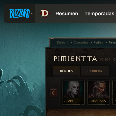
Diablo III
Comunidad
Perfiles
Pimie
PIMIENTTA
#11994
HÉROES
CARRERA
70
ABC
70
BARAKA
7