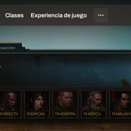
ntta#11994
0
DIRECTV
70
ENºCANTO
70
HOSPITAL
70
HÉRCULES
70
MALASY