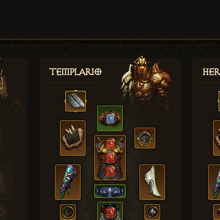
Templario
Her