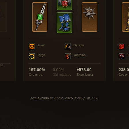
Sanar
Intimidar
E
Carga
Guardián
E
cia
197.00%
0.00%
+573.00
238.
Oro extra
Obj. mágicos
Experiencia
Oro ex
Actualizado el 28 dic. 2025 05:45 p. m. CST