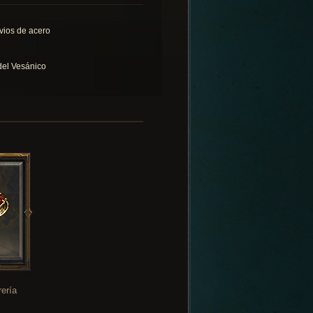
vios de acero
 del Vesánico
rería