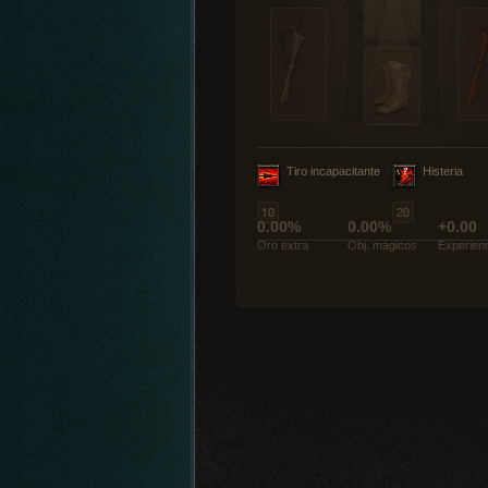
Tiro incapacitante
Histeria
0.00%
0.00%
+0.00
Oro extra
Obj. mágicos
Experien