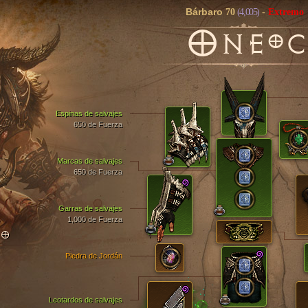
Bárbaro
70
(4,005)
-
Extremo
O
NEºC
Espinas de salvajes
650 de Fuerza
Marcas de salvajes
650 de Fuerza
Garras de salvajes
1,000 de Fuerza
TO
Piedra de Jordán
Leotardos de salvajes