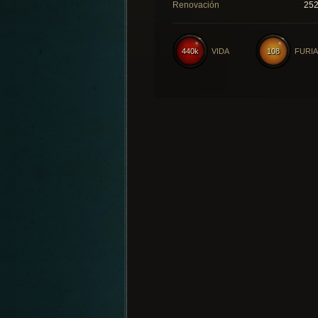
Renovación
25
440k
VIDA
108
FURIA