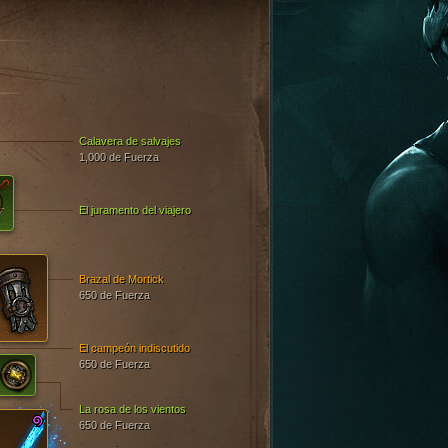
Calavera de salvajes
1,000 de Fuerza
El juramento del viajero
Brazal de Mortick
650 de Fuerza
El campeón indiscutido
650 de Fuerza
La rosa de los vientos
650 de Fuerza