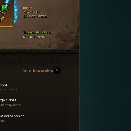
Irazur
2,842.0 DPS
1,000 de Fuerza
Tacones de salvajes
650 de Fuerza
Ver en la calculadora
enesí
ma de apoyo
rga furiosa
lto despiadado
ia del Vesánico
ania