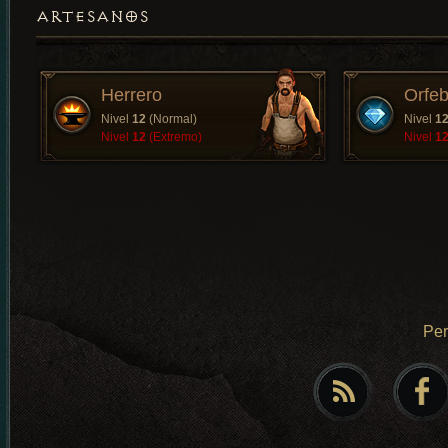
ARTESANOS
Herrero
Orfeb
Nivel
12
(Normal)
Nivel
1
Nivel
12
(Extremo)
Nivel
1
Pe