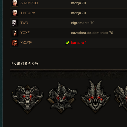
SHAMPOO
monja
70
TINTURA
monja
70
TWO
nigromante
70
YOXZ
cazadora-de-demonios
70
XXXºTª
bárbara
1
PROGRESO