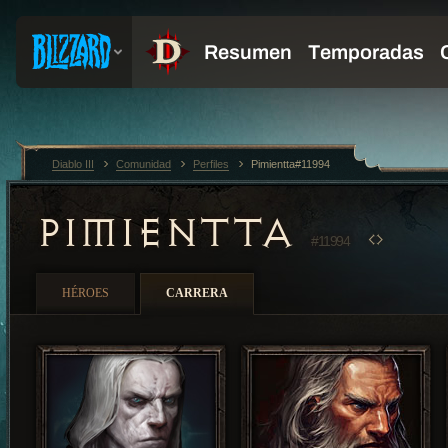
Diablo III
Comunidad
Perfiles
Pimientta#11994
PIMIENTTA
#11994
HÉROES
CARRERA