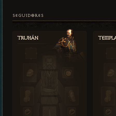
SEGUIDORES
Truhán
Templ