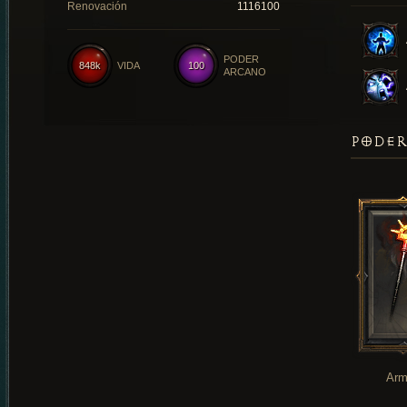
Renovación
1116100
PODER
848k
VIDA
100
ARCANO
PODER
Arm