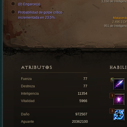
1,150 de Inteligenc
(0) Engarce(s)
Probabilidad de golpe crítico
incrementada en 23.5%.
Matacerd
2,496.3 D
951 de Inteligenc
ATRIBUTOS
HABIL
Fuerza
77
Destreza
77
Inteligencia
11354
Vitalidad
5966
Daño
972507
Aguante
20362100