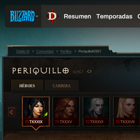
Diablo III
Comunidad
Perfiles
Periquillo#2957
PERIQUILLO
#2957
HÉROES
CARRERA
70
TXXXIX
70
TXXXV
70
TXXXVI
70
TXXXVII